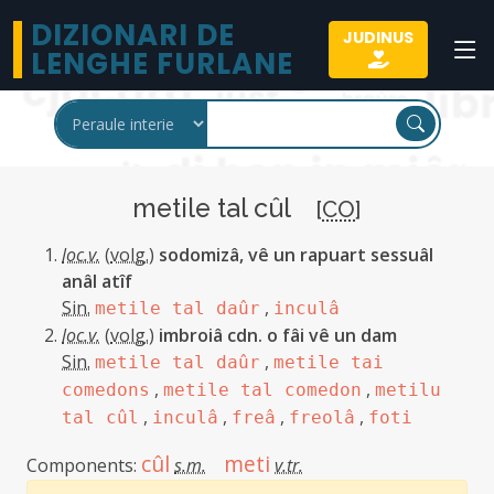
DIZIONARI DE
JUDINUS
LENGHE FURLANE
metile tal cûl
[
CO
]
loc.v.
(
volg.
)
sodomizâ, vê un rapuart sessuâl
anâl atîf
Sin.
,
metile tal daûr
inculâ
loc.v.
(
volg.
)
imbroiâ cdn. o fâi vê un dam
Sin.
,
metile tal daûr
metile tai
,
,
comedons
metile tal comedon
metilu
,
,
,
,
tal cûl
inculâ
freâ
freolâ
foti
cûl
meti
Components:
s.m.
v.tr.