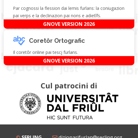
Par cognossi la flession dai lemis furlans: la coniugazion
pai verps e la declinazion pai nons e adietîfs.
GNOVE VERSION 2026
Coretôr Ortografic
Il coretôr online pai tescj furlans.
GNOVE VERSION 2026
Cul patrocini di
©
SERLING
dizionarifurlan@serling.org