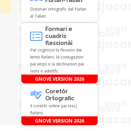
Dizionari ortografic dal Furlan
al Talian.
Formari e
cuadris
flessionâi
Par cognossi la flession dai
lemis furlans: la coniugazion
pai verps e la declinazion pai
nons e adietîfs.
GNOVE VERSION 2026
Coretôr
Ortografic
Il coretôr online pai tescj
furlans.
GNOVE VERSION 2026