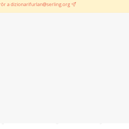
ôr a dizionarifurlan@serling.org