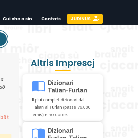
Cui che o sin
Contats
JUDINUS
Altris Imprescj
 a
Dizionari
 sô
Talian-Furlan
Il plui complet dizionari dal
Talian al Furlan (passe 76.000
lemis) e no dome.
rbât
Dizionari
Furlan-Talian