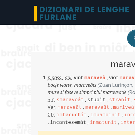
DIZIONARI DE LENGHE
FURLANE
mara
p.pass.
,
adi.
viôt
,
viôt
maraveâ
marav
bocje viarte, maraveâts
(
Zuan Lurinçon
,
muse si faseve simpri plui maraveade
(
Ro
Sin.
,
,
,
smaraveât
stupît
stranît
Var.
,
,
meraveât
mereveât
mariveâ
Cfr.
,
,
imbacuchît
imbambinît
inc
,
,
,
incantesemât
inmatunît
inte