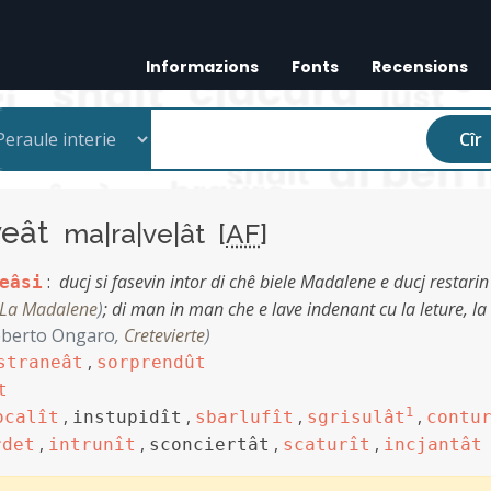
Informazions
Fonts
Recensions
Cîr
veât
ma|ra|ve|ât [
AF
]
:
ducj si fasevin intor di chê biele Madalene e ducj restarin
eâsi
La Madalene
)
;
di man in man che e lave indenant cu la leture, la
berto Ongaro
,
Cretevierte
)
,
straneât
sorprendût
t
,
,
,
1
,
ocalît
instupidît
sbarlufît
sgrisulât
contu
,
,
,
,
rdet
intrunît
sconciertât
scaturît
incjantât