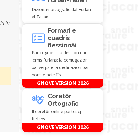
Dizionari ortografic dal Furlan
al Talian.
in in
Formari e
cuadris
flessionâi
Par cognossi la flession dai
lemis furlans: la coniugazion
pai verps e la declinazion pai
nons e adietîfs.
GNOVE VERSION 2026
Coretôr
Ortografic
Il coretôr online pai tescj
furlans.
GNOVE VERSION 2026