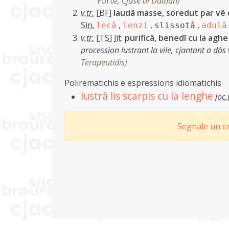
Forte
,
Cjase di Dalban
)
v.tr.
[
BF
]
laudâ masse, soredut par vê c
Sin.
,
,
,
lecâ
lenzi
slissotâ
adulâ
v.tr.
[
TS
]
lit.
purificâ, benedî cu la aghe
procession lustrant la vile, cjantant a dô
Terapeutidis
)
Polirematichis e espressions idiomatichis
lustrâ lis scarpis cu la lenghe
loc.
Segnale un er