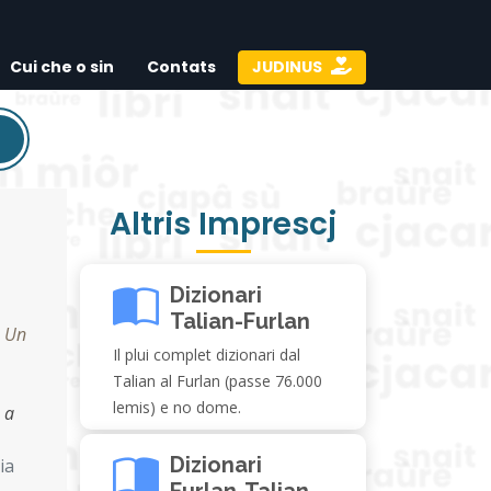
Cui che o sin
Contats
JUDINUS
Altris Imprescj
Dizionari
Talian-Furlan
,
Un
Il plui complet dizionari dal
Talian al Furlan (passe 76.000
lemis) e no dome.
e a
Dizionari
ia
Furlan-Talian