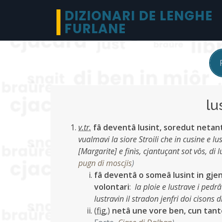
DIZIONARI DE LENGHE
FURLANE
lu
v.tr.
fâ deventâ lusint, soredut netant
vualmavi la siore Stroili che in cusine e l
[Margarite] e finìs, cjantuçant sot vôs, di 
pugn di moscjis
)
fâ deventâ o someâ lusint in gje
volontari
:
la ploie e lustrave i pedr
lustravin il stradon jenfri doi cisons d
(
fig.
)
netâ une vore ben, cun tant