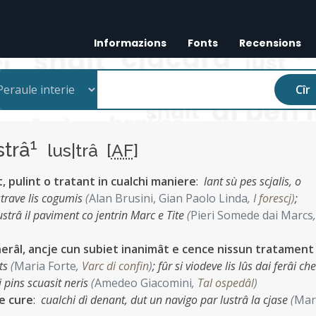
Informazions
Fonts
Recensions
Cîr
1
strâ
lus|trâ [
AF
]
, pulint o tratant in cualchi maniere
:
lant sù pes scjalis, o
ustrave lis cogumis
(
Alan Brusini, Gian Paolo Linda
,
I forescj
)
;
lustrâ il paviment co jentrin Marc e Tite
(
Pieri Somede dai Marcs
nerâl, ancje cun subiet inanimât e cence nissun tratament
âts
(
Maria Forte
,
Varc di confin
)
;
fûr si viodeve lis lûs dai ferâi ch
i pins scuasit neris
(
Amedeo Giacomini
,
Tal ospedâl
)
e cure
:
cualchi dì denant, dut un navigo par lustrâ la cjase
(
Mar