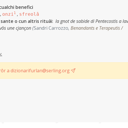
ualchi benefici
,
1
,
onzi
sfreolâ
 sante o cun altris rituâi
:
la gnot de sabide di Pentecostis a lav
s vôs une cjançon
(
Sandri Carrozzo
,
Benandants e Terapeutis /
v.
ôr a dizionarifurlan@serling.org