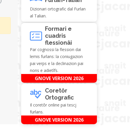
n
)
Dizionari ortografic dal Furlan
al Talian.
Formari e
cuadris
flessionâi
Par cognossi la flession dai
lemis furlans: la coniugazion
pai verps e la declinazion pai
nons e adietîfs.
GNOVE VERSION 2026
Coretôr
Ortografic
Il coretôr online pai tescj
furlans.
GNOVE VERSION 2026