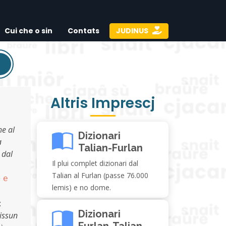
Cui che o sin
Contats
JUDINUS
Altris Imprescj
he al
Dizionari
a
Talian-Furlan
 dal
Il plui complet dizionari dal
Talian al Furlan (passe 76.000
 e
lemis) e no dome.
:
Dizionari
nissun
Furlan-Talian