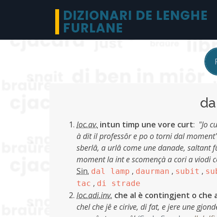
DIZIONARI DE LENGHE
FURLANE
da
loc.av.
intun timp une vore curt
:
"Jo c
à dit il professôr e po o torni dal moment
sberlâ, a urlâ come une danade, saltant fûr 
moment la int e scomençà a cori a viodi c
Sin.
,
,
,
dal lamp
daurman
subit
su
,
tac
di strade
loc.adi.inv.
che al è contingjent o che 
chel che jê e cirive, di fat, e jere une gj