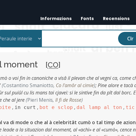
Informazions
Fonts
Recensions
Cîr
l moment
[
CO
]
umò o voi fin in canoniche a visâ il plevan che al vegni ca, come c
"
(
Costantino Smaniotto
,
Co l'amôr al cimie
)
;
Pine alore e tacà 
sul puiûl cu lis mans tai cjavei: si le sintive fin da pît dal borc. E
e che al jere
(
Pieri Menis
,
Il fi de Rosse
)
,
,
,
,
bite
in curt
bot e sclop
dal lamp al ton
tic
al va di mode o che al à celebritât cumò o tal timp de azion
onde leade a la situazion dal moment, al «achì» e al «cumò», cence 