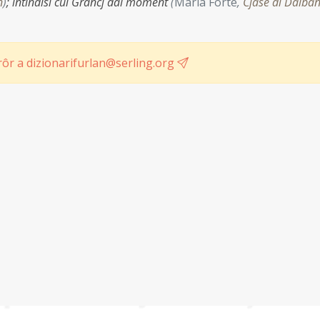
n
)
;
intindisi cui Grancj dal moment
(
Maria Forte
,
Cjase di Dalba
ôr a dizionarifurlan@serling.org