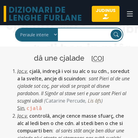
DIZIONARI DE
JUDINUS
LENGHE FURLANE
dâ une cjalade
[
CO
]
loc.v.
cjalâ, indreçâ i voi su alc o su cdn., soredut
a la svelte, ancje di scuindon
:
sant Pieri al de une
cjalade sot coç, par viodi se propit al diseve
pardabon. Il Signôr al stave seri e puar sant Pieri al
scugnì ubidì
(
Catarine Percude
,
Lis âfs
)
Sin.
cjalâ
loc.v.
controlâ, ancje cence masse sfuarç, che
alc al ledi ben o che cdn. al stedi ben o che si
compuarti ben
:
al sarès stât ancje ben dâur une