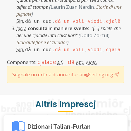
cjalade plui atente ai stampons par evitâ cualchi
difiet di stampe
(
Laurin Zuan Nardin
,
Storie di une
pignate
)
Sin.
,
,
,
dâ un cuc
dâ un voli
viodi
cjalâ
loc.v.
consultâ in maniere svelte
:
"[…] spiete che
dei une cjalade inta chist libri"
(
Dolfo Zorzut
,
Blancjuteflôr e el zuiadôr
)
Sin.
,
,
,
dâ un cuc
dâ un voli
viodi
cjalâ
cjalade
dâ
Components:
s.f.
v.tr.
,
v.intr.
Segnale un erôr a dizionarifurlan@serling.org
Altris Imprescj
Dizionari Talian-Furlan