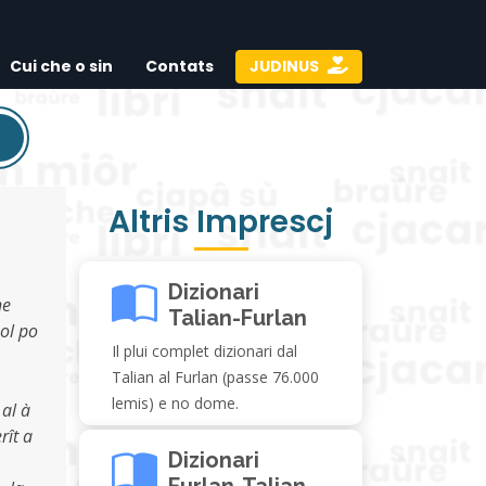
Cui che o sin
Contats
JUDINUS
Altris Imprescj
Dizionari
he
Talian-Furlan
nol po
Il plui complet dizionari dal
Talian al Furlan (passe 76.000
lemis) e no dome.
 al à
rît a
Dizionari
Furlan-Talian