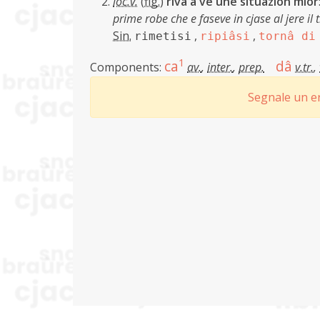
loc.v.
(
fig.
)
rivâ a vê une situazion miôr
prime robe che e faseve in cjase al jere il 
Sin.
,
,
rimetisi
ripiâsi
tornâ di
1
ca
dâ
Components:
av.
,
inter.
,
prep.
v.tr.
,
Segnale un er