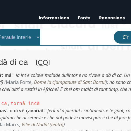
Informazions
Fonts
Recensions
Cîr
dâ di ca
[
CO
]
ât mâl
:
la int e colave malade dulintor e no rivave a dâ di ca. Un
ri]
(
Maria Forte
,
Dome la cjampanute di Sant Bortul
)
;
no sano c
e chel altri a rustîsi in Afriche? E chel om malât di tant timp, che 
,
 ca
tornâ incà
ast o di vê çavariât
:
ferît al à pierdût i sintiments e te gnot, co
cjapitani che al zemeve e che nol podeve movisi parcè che al jere fe
dai Marcs
,
Vilie di Nadâl (teatri)
)