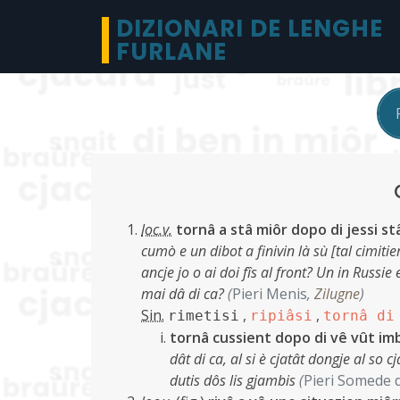
DIZIONARI DE LENGHE
FURLANE
loc.v.
tornâ a stâ miôr dopo di jessi st
cumò e un dibot a finivin là sù [tal cimitie
ancje jo o ai doi fîs al front? Un in Russie 
mai dâ di ca?
(
Pieri Menis
,
Zilugne
)
Sin.
,
,
rimetisi
ripiâsi
tornâ di
tornâ cussient dopo di vê vût imb
dât di ca, al si è cjatât dongje al so 
dutis dôs lis gjambis
(
Pieri Somede 