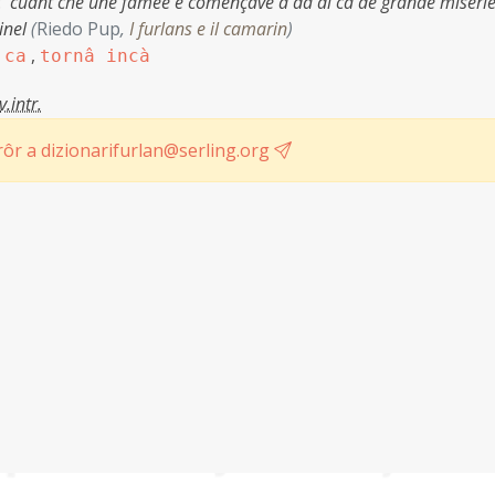
:
cuant che une famee e començave a dâ di ca de grande miserie
tinel
(
Riedo Pup
,
I furlans e il camarin
)
,
 ca
tornâ incà
v.intr.
ôr a dizionarifurlan@serling.org