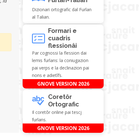
, la
Dizionari ortografic dal Furlan
al Talian.
Formari e
cuadris
flessionâi
Par cognossi la flession dai
lemis furlans: la coniugazion
pai verps e la declinazion pai
nons e adietîfs.
GNOVE VERSION 2026
Coretôr
Ortografic
Il coretôr online pai tescj
furlans.
GNOVE VERSION 2026