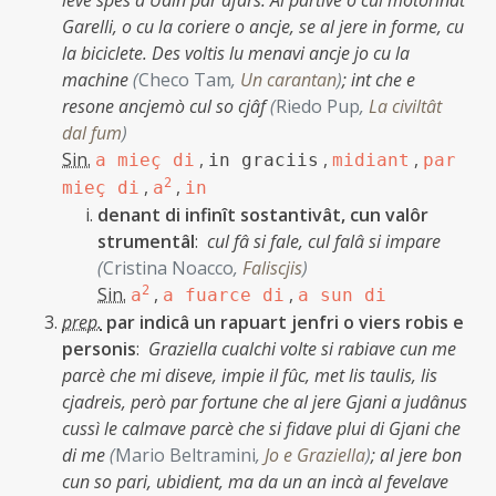
leve spes a Udin par afârs. Al partive o cul motorinat
Garelli, o cu la coriere o ancje, se al jere in forme, cu
la biciclete. Des voltis lu menavi ancje jo cu la
machine
(
Checo Tam
,
Un carantan
)
;
int che e
resone ancjemò cul so cjâf
(
Riedo Pup
,
La civiltât
dal fum
)
Sin.
,
,
,
a mieç di
in graciis
midiant
par
,
2
,
mieç di
a
in
denant di infinît sostantivât, cun valôr
strumentâl
:
cul fâ si fale, cul falâ si impare
(
Cristina Noacco
,
Faliscjis
)
Sin.
2
,
,
a
a fuarce di
a sun di
prep.
par indicâ un rapuart jenfri o viers robis e
personis
:
Graziella cualchi volte si rabiave cun me
parcè che mi diseve, impie il fûc, met lis taulis, lis
cjadreis, però par fortune che al jere Gjani a judânus
cussì le calmave parcè che si fidave plui di Gjani che
di me
(
Mario Beltramini
,
Jo e Graziella
)
;
al jere bon
cun so pari, ubidient, ma da un an incà al fevelave