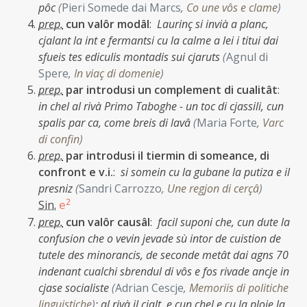
pôc
(
Pieri Somede dai Marcs
,
Co une vôs e clame
)
prep.
cun valôr modâl
:
Laurinç si invià a planc,
cjalant la int e fermantsi cu la calme a lei i titui dai
sfueis tes ediculis montadis sui cjaruts
(
Agnul di
Spere
,
In viaç di domenie
)
prep.
par introdusi un complement di cualitât
:
in chel al rivà Primo Taboghe - un toc di cjassili, cun
spalis par ca, come breis di lavâ
(
Maria Forte
,
Varc
di confin
)
prep.
par introdusi il tiermin di someance, di
confront e v.i.
:
si somein cu la gubane la putiza e il
presniz
(
Sandri Carrozzo
,
Une regjon di cerçâ
)
Sin.
2
e
prep.
cun valôr causâl
:
facil suponi che, cun dute la
confusion che o vevin jevade sù intor de cuistion de
tutele des minorancis, de seconde metât dai agns 70
indenant cualchi sbrendul di vôs e fos rivade ancje in
cjase socialiste
(
Adrian Cescje
,
Memoriis di politiche
linguistiche
)
;
al rivà il cjalt, e cun chel e cu la ploie la