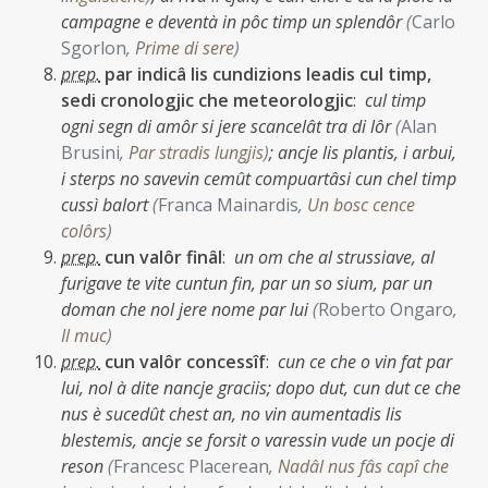
campagne e deventà in pôc timp un splendôr
(
Carlo
Sgorlon
,
Prime di sere
)
prep.
par indicâ lis cundizions leadis cul timp,
sedi cronologjic che meteorologjic
:
cul timp
ogni segn di amôr si jere scancelât tra di lôr
(
Alan
Brusini
,
Par stradis lungjis
)
;
ancje lis plantis, i arbui,
i sterps no savevin cemût compuartâsi cun chel timp
cussì balort
(
Franca Mainardis
,
Un bosc cence
colôrs
)
prep.
cun valôr finâl
:
un om che al strussiave, al
furigave te vite cuntun fin, par un so sium, par un
doman che nol jere nome par lui
(
Roberto Ongaro
,
Il muc
)
prep.
cun valôr concessîf
:
cun ce che o vin fat par
lui, nol à dite nancje graciis;
dopo dut, cun dut ce che
nus è sucedût chest an, no vin aumentadis lis
blestemis, ancje se forsit o varessin vude un pocje di
reson
(
Francesc Placerean
,
Nadâl nus fâs capî che