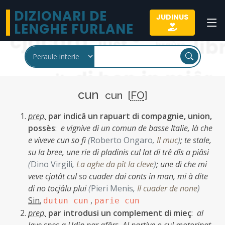
DIZIONARI DE
JUDINUS
LENGHE FURLANE
cun
cun [
FO
]
prep.
par indicâ un rapuart di compagnie, union,
possès
:
e vignive di un comun de basse Italie, là che
e viveve cun so fi
(
Roberto Ongaro
,
Il muc
)
;
te stale,
su la bree, une rie di pladinis cul lat di trê dîs a piâsi
(
Dino Virgili
,
La aghe da pît la cleve
)
;
une dì che mi
veve cjatât cul so cuader dai conts in man, mi à dite
di no tocjâlu plui
(
Pieri Menis
,
Il cuader de none
)
Sin.
,
dutun cun
parie cun
prep.
par introdusi un complement di mieç
:
al