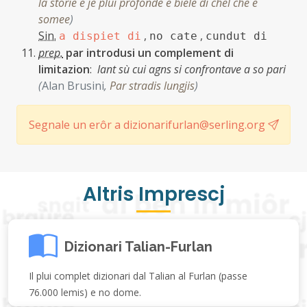
la storie e je plui profonde e biele di chel che e
somee
)
Sin.
,
,
a dispiet di
no cate
cundut di
prep.
par introdusi un complement di
limitazion
:
lant sù cui agns si confrontave a so pari
(
Alan Brusini
,
Par stradis lungjis
)
Segnale un erôr a dizionarifurlan@serling.org
Altris Imprescj
Dizionari Talian-Furlan
Il plui complet dizionari dal Talian al Furlan (passe
76.000 lemis) e no dome.