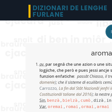
DIZIONARI DE LENGHE
FURLANE
arom
av.
par segnâ che une azion o une sit
logjiche, che però e pues jessi ancje s
funzion enfatiche
:
passât Chiasso, il t
domenie
)
;
che il sisteme di ecuilibris cem
Carrozzo
,
La fin dal Stât Nazionâl jenfri i
Costituzionâl taliane dal 2016
)
;
la nestre
Sin.
,
,
,
,
benzà
bielzà
cumò
dizà
in
Var.
,
,
,
oremai
romai
ormai
armai