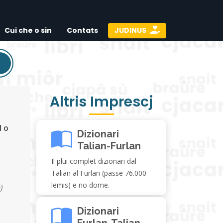
Cui che o sin
Contats
JUDINUS
Altris Imprescj
l o
Dizionari
Talian-Furlan
Il plui complet dizionari dal
Talian al Furlan (passe 76.000
lemis) e no dome.
e
)
Dizionari
Furlan-Talian