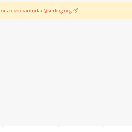
ôr a dizionarifurlan@serling.org