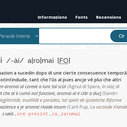
Informazions
Fonts
Recensions
Cîr
ai
/-ài/ a|ro|mai [
FO
]
uazion a sucedin dopo di une cierte consecuence temporâ
otintindude, tant che l'ûs al pues ancje vê plui che altri
ren aromai al coreve a lunc tal scûr
(
Agnul di Spere
,
In viaç di
ût che al è cumò nol funzioni, aromai al è clâr a ducj
(
Sandri
legjitimitât, inutilitât e paradòs, tal spieli de ipotetiche Riforme
 pazience e je aromai rivade insom
(
Carli Pup
,
La seconde Irland
,
,
,
 cumò
ore presint
za
zaromai