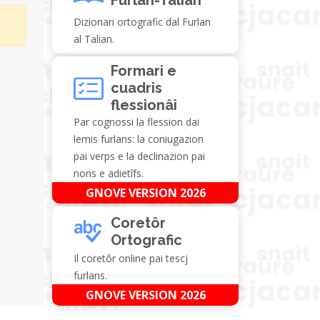
Dizionari ortografic dal Furlan
al Talian.
Formari e
cuadris
flessionâi
Par cognossi la flession dai
lemis furlans: la coniugazion
pai verps e la declinazion pai
nons e adietîfs.
GNOVE VERSION 2026
Coretôr
Ortografic
Il coretôr online pai tescj
furlans.
GNOVE VERSION 2026