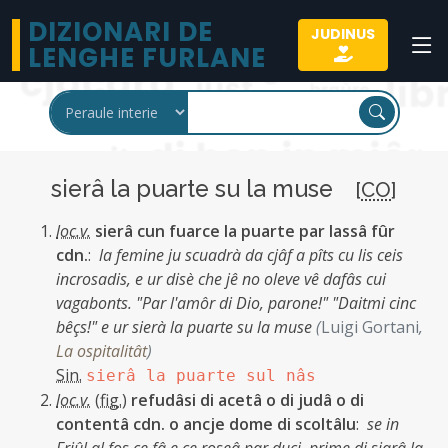
DIZIONARI DE
JUDINUS
LENGHE FURLANE
sierâ la puarte su la muse
[
CO
]
loc.v.
sierâ cun fuarce la puarte par lassâ fûr
cdn.
:
la femine ju scuadrà da cjâf a pîts cu lis ceis
incrosadis, e ur disè che jê no oleve vê dafâs cui
vagabonts. "Par l'amôr di Dio, parone!" "Daitmi cinc
bêçs!" e ur sierà la puarte su la muse
(
Luigi Gortani
,
La ospitalitât
)
Sin.
sierâ la puarte sul nâs
loc.v.
(
fig.
)
refudâsi di acetâ o di judâ o di
contentâ cdn. o ancje dome di scoltâlu
:
se in