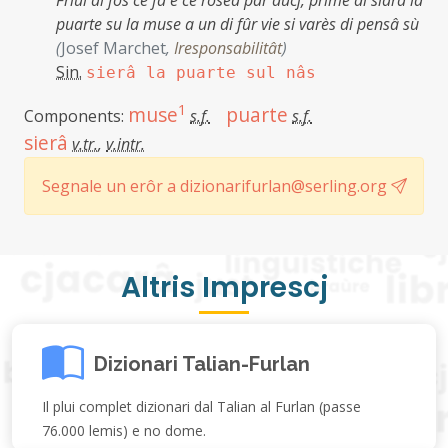
Friûl al fos ce fâ e ce roseâ par ducj, prime di siarâ la
puarte su la muse a un di fûr vie si varès di pensâ sù
(
Josef Marchet
,
Iresponsabilitât
)
Sin.
sierâ la puarte sul nâs
1
muse
puarte
Components:
s.f.
s.f.
sierâ
v.tr.
,
v.intr.
Segnale un erôr a dizionarifurlan@serling.org
Altris Imprescj
Dizionari Talian-Furlan
Il plui complet dizionari dal Talian al Furlan (passe
76.000 lemis) e no dome.