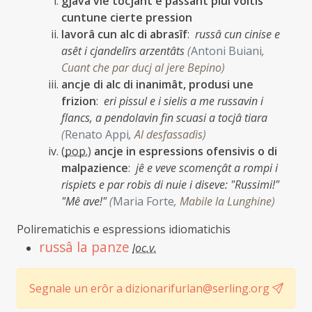
gjavâ vie tocjant e passant plui voltis
cuntune cierte pression
lavorâ cun alc di abrasîf
:
russâ cun cinise e
asêt i cjandelîrs arzentâts
(
Antoni Buiani
,
Cuant che par ducj al jere Bepino
)
ancje di alc di inanimât, produsi une
frizion
:
eri pissul e i sielis a me russavin i
flancs, a pendolavin fin scuasi a tocjâ tiara
(
Renato Appi
,
Al desfassadìs
)
(
pop.
)
ancje in espressions ofensivis o di
malpazience
:
jê e veve scomençât a rompi i
rispiets e par robis di nuie i diseve: "Russimi!"
"Mê ave!"
(
Maria Forte
,
Mabile la Lunghine
)
Polirematichis e espressions idiomatichis
russâ la panze
loc.v.
Segnale un erôr a dizionarifurlan@serling.org