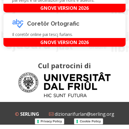
pai verps e la declinazion pai nons e adietîfs.
GNOVE VERSION 2026
Coretôr Ortografic
Il coretôr online pai tescj furlans.
GNOVE VERSION 2026
Cul patrocini di
©
SERLING
dizionarifurlan@serling.org
Privacy Policy
Cookie Policy
Grup Facebook
Gnovis Dizionari