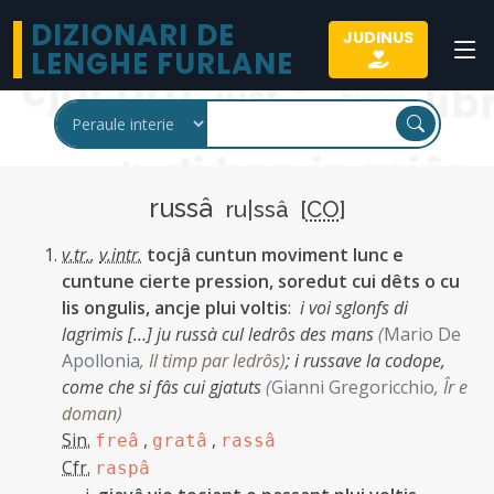
DIZIONARI DE
JUDINUS
LENGHE FURLANE
russâ
ru|ssâ [
CO
]
v.tr.
,
v.intr.
tocjâ cuntun moviment lunc e
cuntune cierte pression, soredut cui dêts o cu
lis ongulis, ancje plui voltis
:
i voi sglonfs di
lagrimis […] ju russà cul ledrôs des mans
(
Mario De
Apollonia
,
Il timp par ledrôs
)
;
i russave la codope,
come che si fâs cui gjatuts
(
Gianni Gregoricchio
,
Îr e
doman
)
Sin.
,
,
freâ
gratâ
rassâ
Cfr.
raspâ