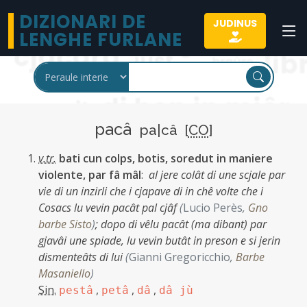
DIZIONARI DE
JUDINUS
LENGHE FURLANE
pacâ
pa|câ [
CO
]
v.tr.
bati cun colps, botis, soredut in maniere
violente, par fâ mâl
:
al jere colât di une scjale par
vie di un inzirli che i cjapave di in chê volte che i
Cosacs lu vevin pacât pal cjâf
(
Lucio Perès
,
Gno
barbe Sisto
)
;
dopo di vêlu pacât (ma dibant) par
gjavâi une spiade, lu vevin butât in preson e si jerin
dismenteâts di lui
(
Gianni Gregoricchio
,
Barbe
Masaniello
)
Sin.
,
,
,
pestâ
petâ
dâ
dâ jù