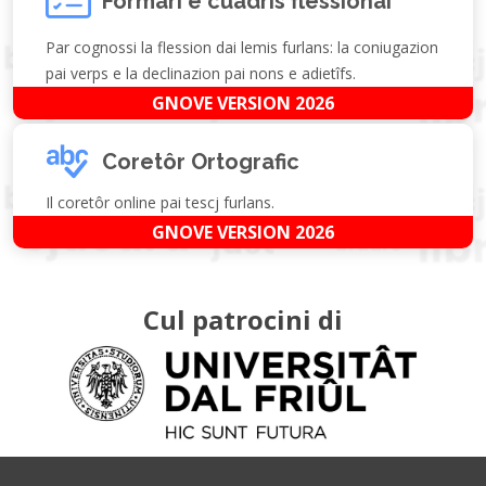
Formari e cuadris flessionâi
Par cognossi la flession dai lemis furlans: la coniugazion
pai verps e la declinazion pai nons e adietîfs.
GNOVE VERSION 2026
Coretôr Ortografic
Il coretôr online pai tescj furlans.
GNOVE VERSION 2026
Cul patrocini di