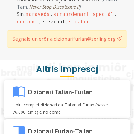
Tam
,
Never Stop Discoteque II
)
Sin.
,
,
,
maraveôs
straordenari
speciâl
,
,
ecelent
ecezionl
strabon
Segnale un erôr a dizionarifurlan@serling.org
Altris Imprescj
Dizionari Talian-Furlan
Il plui complet dizionari dal Talian al Furlan (passe
76.000 lemis) e no dome.
Dizionari Furlan-Talian