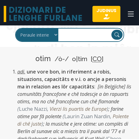
DIZIONARI DE
JUDINUS
LENGHE FURLANE
otim
/ò-/ o|tim [
CO
]
adi.
une vore bon, in riferiment a robis,
situazions, capacitâts e v.i. o ancje a personis
ma in relazion aes lôr capacitâts
:
[in Belgjiche] lis
comunitâts francofone e chê todescje a àn rapuarts
otims, ma no chê francofone cun chê flamande
(
Luche Nazzi
,
Vierzi lis puartis de Europe
)
;
farine
otime par fâ polente
(
Laurin Zuan Nardin
,
Polente
di chê juste
)
;
la musiche e jere otime: un complès di
Berlin al sunave alc a miezis tra il punk dal '77 e il
dark/kabarett cun influencis di Kurt Weil
(
Checo