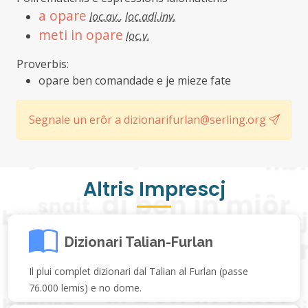
a opare
loc.av.
,
loc.adi.inv.
meti in opare
loc.v.
Proverbis:
opare ben comandade e je mieze fate
Segnale un erôr a dizionarifurlan@serling.org
Altris Imprescj
Dizionari Talian-Furlan
Il plui complet dizionari dal Talian al Furlan (passe
76.000 lemis) e no dome.