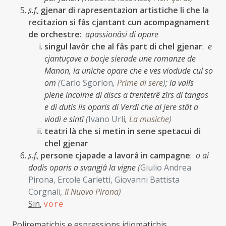
s.f.
gjenar di rapresentazion artistiche li che la
recitazion si fâs cjantant cun acompagnament
de orchestre
:
apassionâsi di opare
singul lavôr che al fâs part di chel gjenar
:
e
cjantuçave a bocje sierade une romanze de
Manon, la uniche opare che e ves viodude cul so
om
(
Carlo Sgorlon
,
Prime di sere
)
;
la valîs
plene incolme di discs a trentetrê zîrs di tangos
e di dutis lis oparis di Verdi che al jere stât a
viodi e sintî
(
Ivano Urli
,
La musiche
)
teatri là che si metin in sene spetacui di
chel gjenar
s.f.
persone cjapade a lavorâ in campagne
:
o ai
dodis oparis a svangjâ la vigne
(
Giulio Andrea
Pirona, Ercole Carletti, Giovanni Battista
Corgnali
,
Il Nuovo Pirona
)
Sin.
vore
Polirematichis e espressions idiomatichis