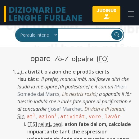
DIZIONARI DE
JUDINUS
LENGHE FURLANE
opare
/ò-/ o|pa|re [
FO
]
s.f.
ativitât o azion che e prodûs cierts
risultâts
:
il prefet, mancul mâl, nol faseve altri che
laudâ la mê opare [di podestarie] e il comun
(
Pieri
Somede dai Marcs
,
Lis nestris rosis
)
;
a spandin il lôr
tuessin indulà che e larès fate opare di pacificazion e
di concuardie
(
Josef Marchet
,
Di vicin e di lontan
)
Sin.
1
,
1
,
,
,
at
azion
ativitât
vore
lavôr
[
TS
]
religj.
,
teol.
azion fate dal om, calcolade
impuartante tant che espression