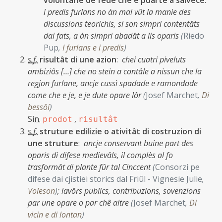
volontarie de fede che e puarte a salvece
:
i predis furlans no àn mai vût la manie des
discussions teorichis, si son simpri contentâts
dai fats, a àn simpri abadât a lis oparis
(
Riedo
Pup
,
I furlans e i predis
)
s.f.
risultât di une azion
:
chei cuatri piveluts
ambiziôs […] che no stein a contâle a nissun che la
regjon furlane, ancje cussì spadade e ramondade
come che e je, e je dute opare lôr
(
Josef Marchet
,
Di
bessôi
)
Sin.
,
prodot
risultât
s.f.
struture edilizie o ativitât di costruzion di
une struture
:
ancje conservant buine part des
oparis di difese medievâls, il complès al fo
trasformât di plante fûr tal Cinccent
(
Consorzi pe
difese dai cjistiei storics dal Friûl - Vignesie Julie
,
Voleson
)
;
lavôrs publics, contribuzions, sovenzions
par une opare o par chê altre
(
Josef Marchet
,
Di
vicin e di lontan
)