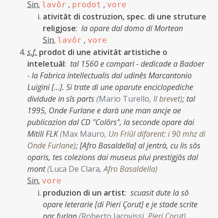
Sin.
,
,
lavôr
prodot
vore
ativitât di costruzion, spec. di une struture
religjose
:
la opare dal domo di Mortean
Sin.
,
lavôr
vore
s.f.
prodot di une ativitât artistiche o
inteletuâl
:
tal 1560 e comparì - dedicade a Badoer
- la Fabrica intellectualis dal udinês Marcantonio
Luigini […]. Si trate di une oparute enciclopediche
dividude in sîs parts
(
Mario Turello
,
Il brevet
)
;
tal
1995, Onde Furlane e darà une man ancje ae
publicazion dal CD "Colôrs", la seconde opare dai
Mitili FLK
(
Max Mauro
,
Un Friûl difarent: i 90 mhz di
Onde Furlane
)
;
[Afro Basaldella] al jentrà, cu lis sôs
oparis, tes colezions dai museus plui prestigjôs dal
mont
(
Luca De Clara
,
Afro Basaldella
)
Sin.
vore
produzion di un artist
:
scuasit dute la sô
opare leterarie [di Pieri Çorut] e je stade scrite
par furlan
(
Roberto Iacovissi
,
Pieri Çorut
)