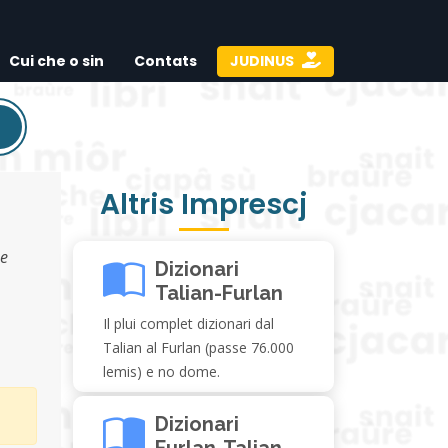
Cui che o sin
Contats
JUDINUS
Altris Imprescj
ne
Dizionari
Talian-Furlan
Il plui complet dizionari dal
Talian al Furlan (passe 76.000
lemis) e no dome.
Dizionari
Furlan-Talian