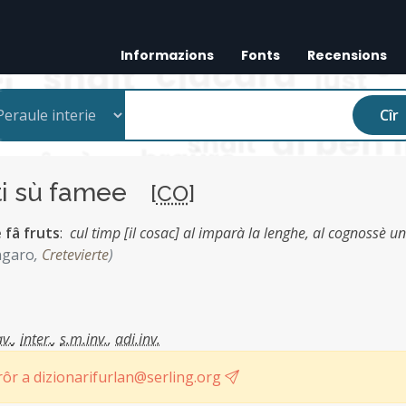
Informazions
Fonts
Recensions
Cîr
i sù famee
[
CO
]
 fâ fruts
:
cul timp [il cosac] al imparà la lenghe, al cognossè u
ngaro
,
Cretevierte
)
av.
,
inter.
,
s.m.inv.
,
adi.inv.
ôr a dizionarifurlan@serling.org