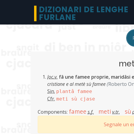
DIZIONARI DE LENGHE
FURLANE
met
loc.v.
fâ une famee proprie, maridâsi e
cristiane e al metè sù famee
(
Roberto O
Sin.
plantâ famee
Cfr.
meti sù cjase
famee
meti
sù
Components:
s.f.
v.tr.
Segnale un er