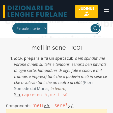
DIZIONARI DE
JUDINUS
LENGHE FURLANE
meti in sene
[
CO
]
loc.v.
preparâ e fâ un spetacul
:
o vin spindût une
vorone a meti sù telis e tendons, senaris ben piturâts
di ogni sorte, lampadinis di ogni fate e colôr, e mil
tramais e imprescj tant che o podevin meti in sene ce
che o volevin tant che un teatro di citât
(
Pieri
Somede dai Marcs
,
In teatro
)
Sin.
,
rapresentâ
meti sù
1
meti
sene
Components:
v.tr.
s.f.