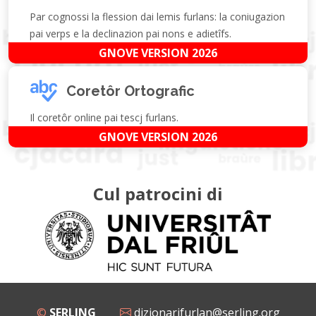
Par cognossi la flession dai lemis furlans: la coniugazion
pai verps e la declinazion pai nons e adietîfs.
GNOVE VERSION 2026
Coretôr Ortografic
Il coretôr online pai tescj furlans.
GNOVE VERSION 2026
Cul patrocini di
©
SERLING
dizionarifurlan@serling.org