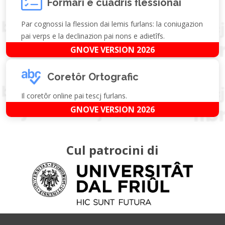
Formari e cuadris flessionâi
Par cognossi la flession dai lemis furlans: la coniugazion
pai verps e la declinazion pai nons e adietîfs.
GNOVE VERSION 2026
Coretôr Ortografic
Il coretôr online pai tescj furlans.
GNOVE VERSION 2026
Cul patrocini di