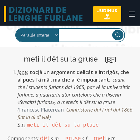
DIZIONARI DE
JUDINUS
LENGHE FURLANE
meti il dêt su la gruse
[
BF
]
loc.v.
tocjâ un argoment delicât e intrigôs, che
al pues fâ mâl, ma che al è impuartant
:
cuant
che i students furlans dal 1965, par vê la universitât
furlane, a puartarin ator cartelons che a disevin
«Sveaitsi furlans», a metevin il dêt su la gruse
(
Francesc Placerean
,
Cuintristorie dal Friûl dal 1866
fint in dì di vuê
)
Sin.
meti il dêt su la plaie
dêt
gruse
meti
Components:
s.m.
s.f.
v.tr.