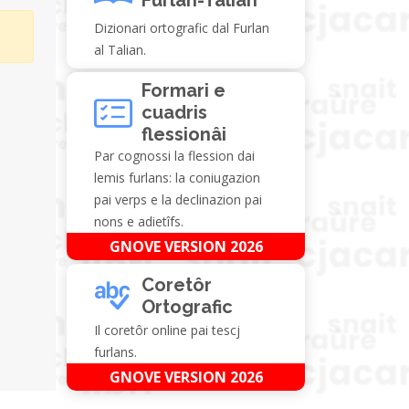
Dizionari ortografic dal Furlan
al Talian.
Formari e
cuadris
flessionâi
Par cognossi la flession dai
lemis furlans: la coniugazion
pai verps e la declinazion pai
nons e adietîfs.
GNOVE VERSION 2026
Coretôr
Ortografic
Il coretôr online pai tescj
furlans.
GNOVE VERSION 2026