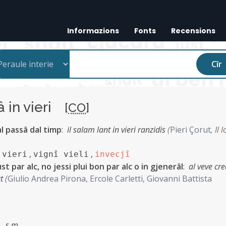
Informazions
Fonts
Recensions
Cîr
â in vieri
[
CO
]
al passâ dal timp
:
il salam lant in vieri ranzidìs
(
Pieri Çorut
,
Il l
,
,
 vieri
vignî vieli
invecjî
ust par alc, no jessi plui bon par alc o in gjenerâl
:
al veve cre
ut
(
Giulio Andrea Pirona, Ercole Carletti, Giovanni Battista
.
,
s.m.