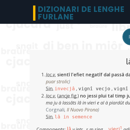
DIZIONARI DE LENGHE
FURLANE
l
loc.v.
sientî l'efiet negatîf dal passâ d
puar strolic
)
Sin.
,
,
invecjâ
vignî vecjo
vignî
loc.v.
(
ancje fig.
)
no jessi plui tal timp j
ma ju à lassâts lâ in vieri e al à piardût d
Corgnali
,
Il Nuovo Pirona
)
Sin.
lâ in semence
1
lâ
vieri
Components:
v.intr.
,
s.m.sing.
adi