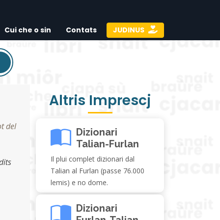
Cui che o sin
Contats
JUDINUS
Altris Imprescj
ot del
Dizionari
Talian-Furlan
Il plui complet dizionari dal
dits
Talian al Furlan (passe 76.000
lemis) e no dome.
Dizionari
Furlan-Talian