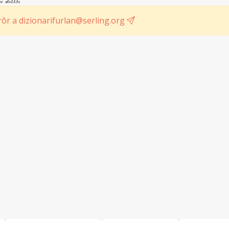
ôr a dizionarifurlan@serling.org