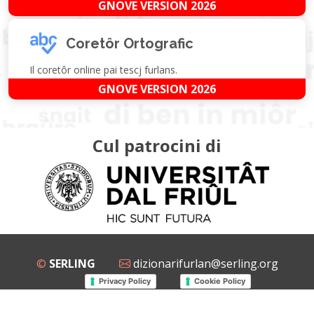
GNOVE VERSION 2026
Coretôr Ortografic
Il coretôr online pai tescj furlans.
GNOVE VERSION 2026
Cul patrocini di
©
SERLING
dizionarifurlan@serling.org
Privacy Policy
Cookie Policy
Grup Facebook
Gnovis Dizionari