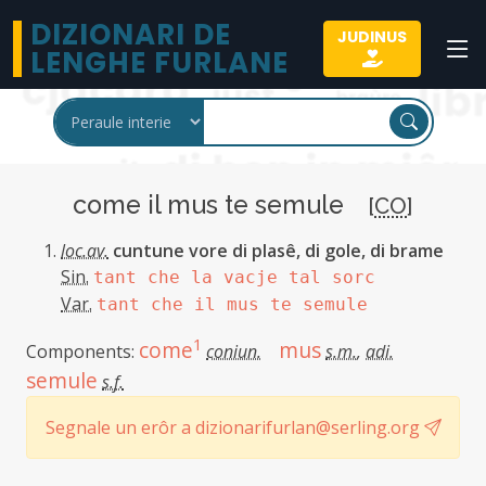
DIZIONARI DE
JUDINUS
LENGHE FURLANE
come il mus te semule
[
CO
]
loc.av.
cuntune vore di plasê, di gole, di brame
Sin.
tant che la vacje tal sorc
Var.
tant che il mus te semule
1
come
mus
Components:
coniun.
s.m.
,
adi.
semule
s.f.
Segnale un erôr a dizionarifurlan@serling.org