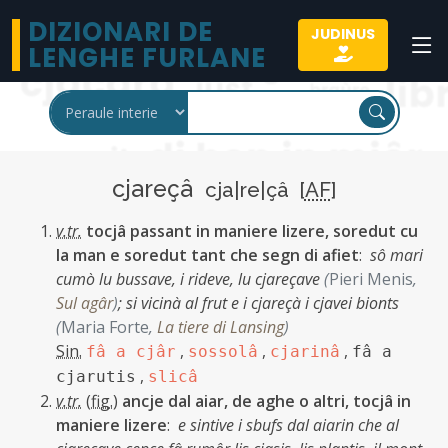
DIZIONARI DE
JUDINUS
LENGHE FURLANE
cjareçâ
cja|re|çâ [
AF
]
v.tr.
tocjâ passant in maniere lizere, soredut cu
la man e soredut tant che segn di afiet
:
sô mari
cumò lu bussave, i rideve, lu cjareçave
(
Pieri Menis
,
Sul agâr
)
;
si vicinà al frut e i cjareçà i cjavei bionts
(
Maria Forte
,
La tiere di Lansing
)
Sin.
,
,
,
fâ a cjâr
sossolâ
cjarinâ
fâ a
,
cjarutis
slicâ
v.tr.
(
fig.
)
ancje dal aiar, de aghe o altri, tocjâ in
maniere lizere
:
e sintive i sbufs dal aiarin che al