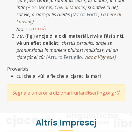
cjareçave cence fâ rumôr lis cjasis, lis plantis, il mont
intîr
(
Pieri Menis
,
Chei di Muraie
)
;
si sintive la nêf,
sot vie, a cjareçâ lis ruedis
(
Maria Forte
,
La tiere di
Lansing
)
Sin.
cjarinâ
v.tr.
(
fig.
)
ancje di alc di imateriâl, rivâ a fâsi sintî,
vê un efiet delicât
:
chestis peraulis, ancje se
pronunziadis in maniere pluitost maliziose, mi àn
cjareçât el cûr
(
Arturo Feruglio
,
Viaç a Vignesie
)
Proverbis:
cui che al vûl la fie che al cjareci la mari
Segnale un erôr a dizionarifurlan@serling.org
Altris Imprescj