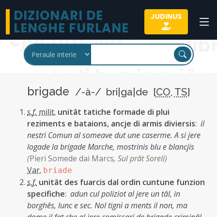
DIZIONARI DE
JUDINUS
LENGHE FURLANE
brigade
/-à-/ bri|ga|de [
CO
,
TS
]
s.f.
milit.
unitât tatiche formade di plui
reziments e bataions, ancje di armis diviersis
:
il
nestri Comun al someave dut une caserme. A si jere
logade la brigade Marche, mostrinis blu e blancjis
(
Pieri Somede dai Marcs
,
Sul prât Soreli
)
Var.
briade
s.f.
unitât des fuarcis dal ordin cuntune funzion
specifiche
:
adun cul poliziot al jere un tâl, in
borghês, lunc e sec. Nol tignì a ments il non, ma