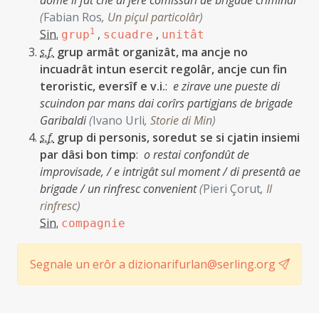
dome il fat che al jere comissari de brigade criminâl
(
Fabian Ros
,
Un piçul particolâr
)
Sin.
1
,
,
grup
scuadre
unitât
s.f.
grup armât organizât, ma ancje no
incuadrât intun esercit regolâr, ancje cun fin
teroristic, eversîf e v.i.
:
e zirave une pueste di
scuindon par mans dai corîrs partigjans de brigade
Garibaldi
(
Ivano Urli
,
Storie di Min
)
s.f.
grup di personis, soredut se si cjatin insiemi
par dâsi bon timp
:
o restai confondût de
improvisade, / e intrigât sul moment / di presentâ ae
brigade / un rinfresc convenient
(
Pieri Çorut
,
Il
rinfresc
)
Sin.
compagnie
Segnale un erôr a dizionarifurlan@serling.org