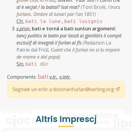
gnove citât in Friûl
)
;
disevin: "Puar siôr! / Cumò che
al è vecjat / la batial? Isal mat?
(
Toni Broili
,
I trucs
furlans. Ombre di lunari par l'an 1851
)
Cfr.
,
bati la lune
bati lusignis
v.pron.
bati e tornâ a bati suntun argoment
:
tancj politics le batin par lassâ ai gjenitôrs il compit
esclusîf di insegnâ il furlan ai fîs
(
Redazion La
Patrie dal Friûl
,
Cuant che il furlan no si lu impare
de mame e dal papà
)
Sin.
bati dûr
bati
Components:
v.tr.
,
v.intr.
Segnale un erôr a dizionarifurlan@serling.org
Altris Imprescj