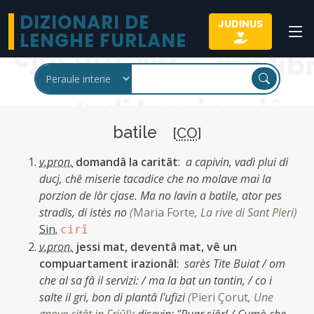
DIZIONARI DE
JUDINUS
LENGHE FURLANE
batile
[
CO
]
v.pron.
domandâ la caritât
:
a capivin, vadì plui di
ducj, chê miserie tacadice che no molave mai la
porzion de lôr cjase. Ma no lavin a batile, ator pes
stradis, di istès no
(
Maria Forte
,
La rive di Sant Pieri
)
Sin.
cirî
v.pron.
jessi mat, deventâ mat, vê un
compuartament irazionâl
:
sarès Tite Buiat / om
che al sa fâ il servizi: / ma la bat un tantin, / co i
salte il gri, bon di plantâ l'ufizi
(
Pieri Çorut
,
Une