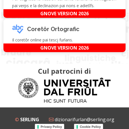
pai verps e la declinazion pai nons e adietîfs.
GNOVE VERSION 2026
Coretôr Ortografic
Il coretôr online pai tescj furlans.
GNOVE VERSION 2026
Cul patrocini di
©
SERLING
dizionarifurlan@serling.org
Privacy Policy
Cookie Policy