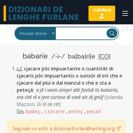
DIZIONARI DE
JUDINUS
LENGHE FURLANE
babarie
/-ì-/ ba|ba|ri|e [
CO
]
s.f.
cjacare pôc impuartante o cuantitât di
cjacaris pôc impuartantis o sunsûr di int che e
cjacare dal plui e dal mancul o che e sta a
peteçâ
:
a jê i vevin simpri dât fastidi lis babariis,
ma chê dì e jere curiose di savê alc di gnûf
(
Jolanda
Mazzon
,
Di là de rêt
)
Sin.
,
,
,
babeç
cjacare
peteç
peçot
Segnale un erôr a dizionarifurlan@serling.org