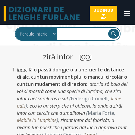
DIZIONARI DE
JUDINUS
LENGHE FURLANE
zirâ intor
[
CO
]
loc.v.
lâ o passâ dongje o a une cierte distance
di alc, cuntun moviment plui o mancul circolâr o
cuntun mudament di direzion
:
ator la sô bala dei
voi si mostrà come una specie di lagrima, che zirà
intor chel soreli ros e sut
(
Federigo Comelli
,
Il me
paîs
)
;
eco là un sterp che al obleave la onde a zirâi
intor cun cerclis che a smalitavin
(
Maria Forte
,
Mabile la Lunghine
)
;
zirant intor dal fabricât, a
rivarin tun puest che i parons dal lûc a dopravin tant
che legnere
(
Roberto Ongaro
,
Il muc
)