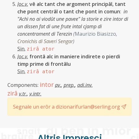
loc.v.
vê alc tant che argoment principâl, tant
che pont centrâl o tant che pont in comun
:
in
"Achì no ai viodût une pavee" la storie e zire intor di
un dissen fat di une frute intal cjamp di
concentrament di Terezin
(
Maurizio Biasizzo
,
Cronichis di Saveri Sengar
)
Sin.
zirâ ator
loc.v.
frontâ alc in maniere indirete o pierdi
timp prime di frontâlu
Sin.
zirâ ator
intor
Components:
av.
,
prep.
,
adi.inv.
zirâ
v.tr.
,
v.intr.
Segnale un erôr a dizionarifurlan@serling.org
Altris Imprescj