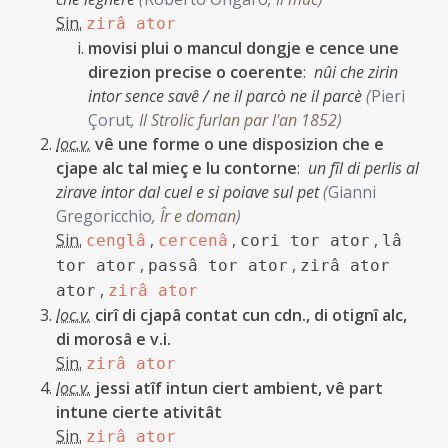
Sin.
zirâ ator
movisi plui o mancul dongje e cence une
direzion precise o coerente
:
nûi che zirin
intor sence savê / ne il parcò ne il parcè
(
Pieri
Çorut
,
Il Strolic furlan par l'an 1852
)
loc.v.
vê une forme o une disposizion che e
cjape alc tal mieç e lu contorne
:
un fîl di perlis al
zirave intor dal cuel e si poiave sul pet
(
Gianni
Gregoricchio
,
Îr e doman
)
Sin.
,
,
,
cenglâ
cercenâ
cori tor ator
lâ
,
,
tor ator
passâ tor ator
zirâ ator
,
ator
zirâ ator
loc.v.
cirî di cjapâ contat cun cdn., di otignî alc,
di morosâ e v.i.
Sin.
zirâ ator
loc.v.
jessi atîf intun ciert ambient, vê part
intune cierte ativitât
Sin.
zirâ ator