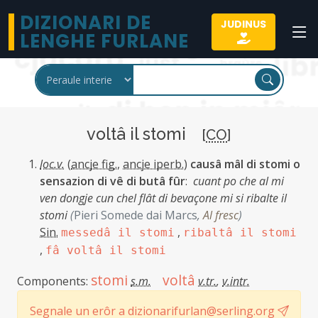
DIZIONARI DE
JUDINUS
LENGHE FURLANE
voltâ il stomi
[
CO
]
loc.v.
(
ancje fig.
,
ancje iperb.
)
causâ mâl di stomi o
sensazion di vê di butâ fûr
:
cuant po che al mi
ven dongje cun chel flât di bevaçone mi si ribalte il
stomi
(
Pieri Somede dai Marcs
,
Al fresc
)
Sin.
,
messedâ il stomi
ribaltâ il stomi
,
fâ voltâ il stomi
stomi
voltâ
Components:
s.m.
v.tr.
,
v.intr.
Segnale un erôr a dizionarifurlan@serling.org