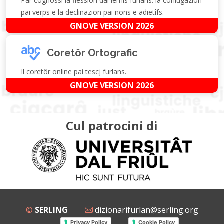
Par cognossi la flession dai lemis furlans: la coniugazion
pai verps e la declinazion pai nons e adietîfs.
GNOVE VERSION 2026
Coretôr Ortografic
Il coretôr online pai tescj furlans.
GNOVE VERSION 2026
Cul patrocini di
©
SERLING
dizionarifurlan@serling.org
Privacy Policy
Cookie Policy