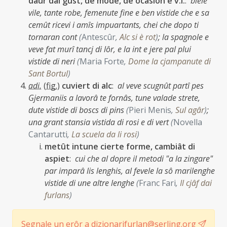
daûr dal gust, de mode, de ocasion e v.i.
:
biele
vile, tante robe, femenute fine e ben vistide che e sa
cemût ricevi i amîs impuartants, chei che dopo ti
tornaran cont
(
Antescûr
,
Alc si è rot
)
;
la spagnole e
veve fat murî tancj di lôr, e la int e jere pal plui
vistide di neri
(
Maria Forte
,
Dome la cjampanute di
Sant Bortul
)
adi.
(
fig.
)
cuviert di alc
:
al veve scugnût partî pes
Gjermaniis a lavorâ te fornâs, tune valade strete,
dute vistide di boscs di pins
(
Pieri Menis
,
Sul agâr
)
;
una grant stansia vistida di rosi e di vert
(
Novella
Cantarutti
,
La scuela da li rosi
)
metût intune cierte forme, cambiât di
aspiet
:
cui che al dopre il metodi "a la zingare"
par imparâ lis lenghis, al fevele la sô marilenghe
vistide di une altre lenghe
(
Franc Fari
,
Il cjâf dai
furlans
)
Segnale un erôr a dizionarifurlan@serling.org