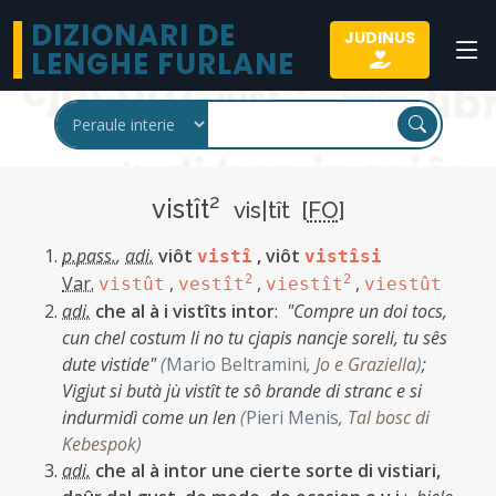
DIZIONARI DE
JUDINUS
LENGHE FURLANE
2
vistît
vis|tît [
FO
]
p.pass.
,
adi.
viôt
,
viôt
vistî
vistîsi
Var.
,
2
,
2
,
vistût
vestît
viestît
viestût
adi.
che al à i vistîts intor
:
"Compre un doi tocs,
cun chel costum li no tu cjapis nancje soreli, tu sês
dute vistide"
(
Mario Beltramini
,
Jo e Graziella
)
;
Vigjut si butà jù vistît te sô brande di stranc e si
indurmidì come un len
(
Pieri Menis
,
Tal bosc di
Kebespok
)
adi.
che al à intor une cierte sorte di vistiari,