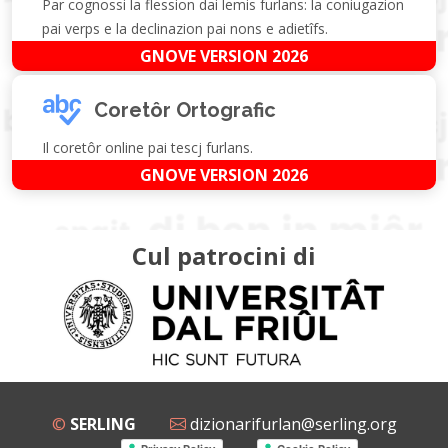
Par cognossi la flession dai lemis furlans: la coniugazion
pai verps e la declinazion pai nons e adietîfs.
GNOVE VERSION 2026
Coretôr Ortografic
Il coretôr online pai tescj furlans.
GNOVE VERSION 2026
Cul patrocini di
©
SERLING
dizionarifurlan@serling.org