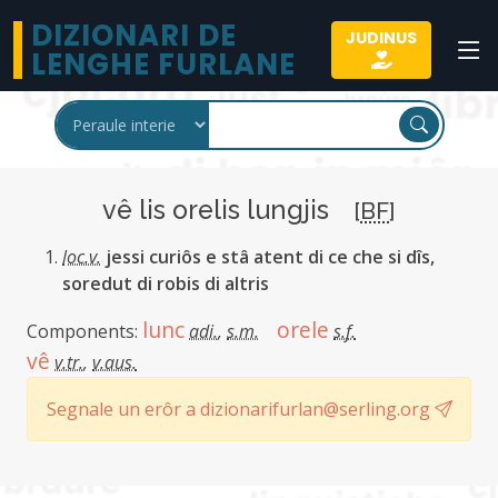
DIZIONARI DE
JUDINUS
LENGHE FURLANE
vê lis orelis lungjis
[
BF
]
loc.v.
jessi curiôs e stâ atent di ce che si dîs,
soredut di robis di altris
lunc
orele
Components:
adi.
,
s.m.
s.f.
vê
v.tr.
,
v.aus.
Segnale un erôr a dizionarifurlan@serling.org