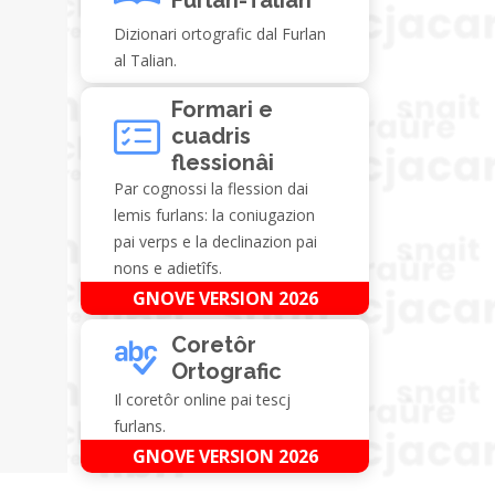
Dizionari ortografic dal Furlan
al Talian.
Formari e
cuadris
flessionâi
Par cognossi la flession dai
lemis furlans: la coniugazion
pai verps e la declinazion pai
nons e adietîfs.
GNOVE VERSION 2026
Coretôr
Ortografic
Il coretôr online pai tescj
furlans.
GNOVE VERSION 2026