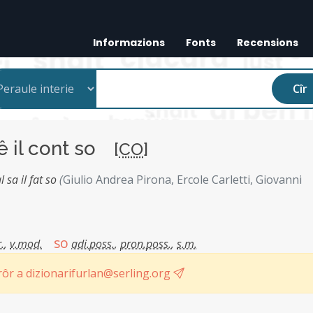
Informazions
Fonts
Recensions
Cîr
ê il cont so
[
CO
]
 sa il fat so
(
Giulio Andrea Pirona, Ercole Carletti, Giovanni
so
r.
,
v.mod.
adi.poss.
,
pron.poss.
,
s.m.
ôr a dizionarifurlan@serling.org