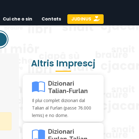
Cui che o sin
Contats
JUDINUS
Altris Imprescj
Dizionari
Talian-Furlan
Il plui complet dizionari dal
Talian al Furlan (passe 76.000
lemis) e no dome.
Dizionari
Furlan-Talian