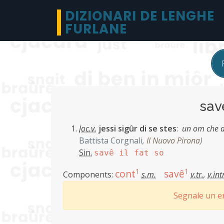
DIZIONARI DE LENGHE
FURLANE
sav
loc.v.
jessi sigûr di se stes
:
un om che al
Battista Corgnali
,
Il Nuovo Pirona
)
Sin.
savê il fat so
1
1
cont
savê
Components:
s.m.
v.tr.
,
v.int
Segnale un er