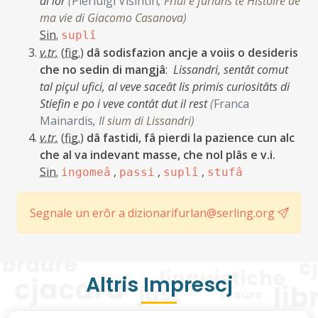
di lôr
(
Pierluigi Visintin
,
Friûl e furlans te Histoire de
ma vie di Giacomo Casanova
)
Sin.
suplî
v.tr.
(
fig.
)
dâ sodisfazion ancje a voiis o desideris
che no sedin di mangjâ
:
Lissandri, sentât comut
tal piçul ufici, al veve saceât lis primis curiositâts di
Stiefin e po i veve contât dut il rest
(
Franca
Mainardis
,
Il sium di Lissandri
)
v.tr.
(
fig.
)
dâ fastidi, fâ pierdi la pazience cun alc
che al va indevant masse, che nol plâs e v.i.
Sin.
,
,
,
ingomeâ
passi
suplî
stufâ
Segnale un erôr a dizionarifurlan@serling.org
Altris Imprescj