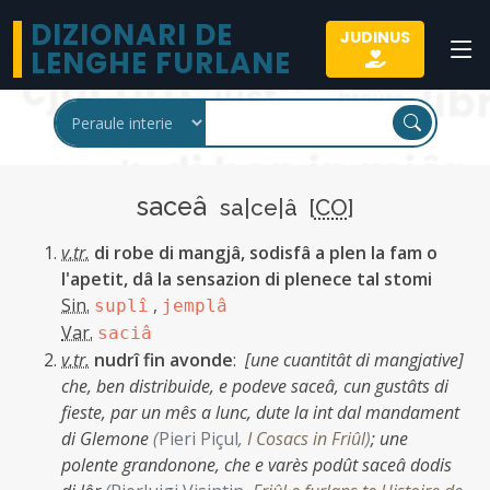
DIZIONARI DE
JUDINUS
LENGHE FURLANE
saceâ
sa|ce|â [
CO
]
v.tr.
di robe di mangjâ, sodisfâ a plen la fam o
l'apetit, dâ la sensazion di plenece tal stomi
Sin.
,
suplî
jemplâ
Var.
saciâ
v.tr.
nudrî fin avonde
:
[une cuantitât di mangjative]
che, ben distribuide, e podeve saceâ, cun gustâts di
fieste, par un mês a lunc, dute la int dal mandament
di Glemone
(
Pieri Piçul
,
I Cosacs in Friûl
)
;
une
polente grandonone, che e varès podût saceâ dodis