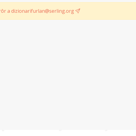
ôr a dizionarifurlan@serling.org