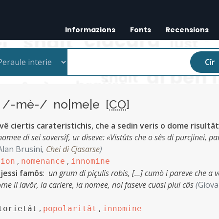
Informazions
Fonts
Recensions
Cîr
e
/-mè-/ no|me|e [
CO
]
 vê ciertis carateristichis, che a sedin veris o dome risultât
 nomee di sei soversîf, ur diseve: «Vistûts che o sês di purcjinei, pa
Alan Brusini
,
Chei di Cjasarse
)
,
,
zion
nomenance
innomine
i jessi famôs
:
un grum di piçulis robis, […] cumò i pareve che a v
e il lavôr, la cariere, la nomee, nol faseve cuasi plui câs
(
Giova
,
,
torietât
popolaritât
innomine