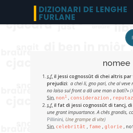
DIZIONARI DE LENGHE
FURLANE
nome
s.f.
il jessi cognossût di chei altris par
prejudizi
:
a chei li, gno pari, che al veve
no laiso sul front a dâ une man a bati?»
(
Sin.
1
,
,
non
considerazion
reputa
s.f.
il fat di jessi cognossût di tancj, d
une grant impuartance. A chês grandis, com
Pillinini
,
Une grampe di vite
)
Sin.
,
,
,
celebritât
fame
glorie
no