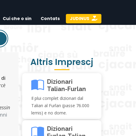
Cui che o sin
Contats
JUDINUS
Altris Imprescj
 di
Dizionari
rcè
Talian-Furlan
Il plui complet dizionari dal
Talian al Furlan (passe 76.000
essin
lemis) e no dome.
nni
Dizionari
Furlan-Talian