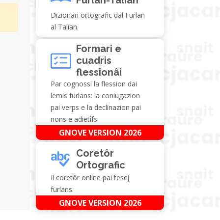
Dizionari ortografic dal Furlan
al Talian.
Formari e
cuadris
flessionâi
Par cognossi la flession dai
lemis furlans: la coniugazion
pai verps e la declinazion pai
nons e adietîfs.
GNOVE VERSION 2026
Coretôr
Ortografic
Il coretôr online pai tescj
furlans.
GNOVE VERSION 2026