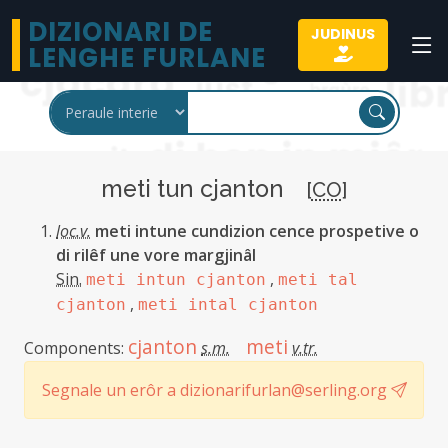
DIZIONARI DE
JUDINUS
LENGHE FURLANE
meti tun cjanton
[
CO
]
loc.v.
meti intune cundizion cence prospetive o
di rilêf une vore margjinâl
Sin.
,
meti intun cjanton
meti tal
,
cjanton
meti intal cjanton
cjanton
meti
Components:
s.m.
v.tr.
Segnale un erôr a dizionarifurlan@serling.org