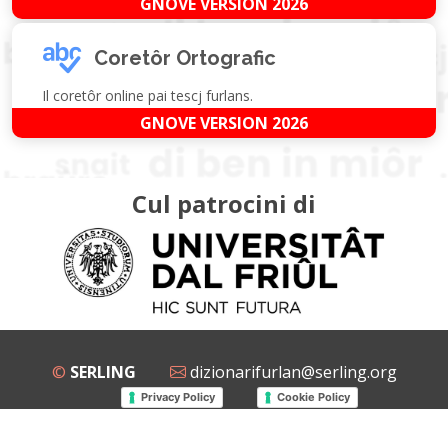
GNOVE VERSION 2026
Coretôr Ortografic
Il coretôr online pai tescj furlans.
GNOVE VERSION 2026
Cul patrocini di
©
SERLING
dizionarifurlan@serling.org
Privacy Policy
Cookie Policy
Grup Facebook
Gnovis Dizionari