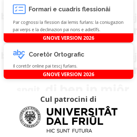
Formari e cuadris flessionâi
Par cognossi la flession dai lemis furlans: la coniugazion
pai verps e la declinazion pai nons e adietîfs.
GNOVE VERSION 2026
Coretôr Ortografic
Il coretôr online pai tescj furlans.
GNOVE VERSION 2026
Cul patrocini di