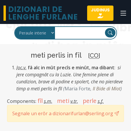
DIZIONARI DE
JUDINUS
LENGHE FURLANE
meti perlis in fîl
[
CO
]
loc.v.
fâ alc in mût precîs e minût, ma dibant
:
si
jere compagnât cu la Luzie. Une femine plene di
cundizion, brave di podine e spolert, che no pierdeve
timp a meti perlis in fîl
(
Maria Forte
,
Il Bide di Miot
)
fîl
meti
perle
Components:
s.m.
v.tr.
s.f.
Segnale un erôr a dizionarifurlan@serling.org