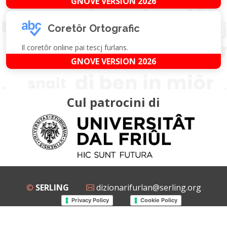
GNOVE VERSION 2026
Coretôr Ortografic
Il coretôr online pai tescj furlans.
GNOVE VERSION 2026
Cul patrocini di
©
SERLING
dizionarifurlan@serling.org
Privacy Policy
Cookie Policy
Grup Facebook
Gnovis Dizionari