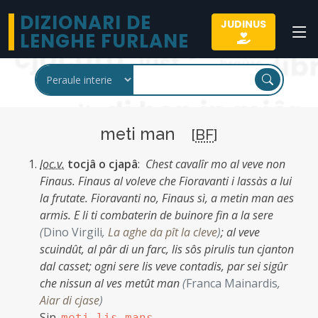
DIZIONARI DE
JUDINUS
LENGHE FURLANE
meti man
[
BF
]
loc.v.
tocjâ o cjapâ
:
Chest cavalîr mo al veve non
Finaus. Finaus al voleve che Fioravanti i lassàs a lui
la frutate. Fioravanti no, Finaus sì, a metin man aes
armis. E li ti combaterin de buinore fin a la sere
(
Dino Virgili
,
La aghe da pît la cleve
)
;
al veve
scuindût, al pâr di un farc, lis sôs pirulis tun cjanton
dal casset; ogni sere lis veve contadis, par sei sigûr
che nissun al ves metût man
(
Franca Mainardis
,
Aiar di cjase
)
Sin.
meti lis mans