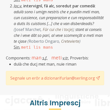
loc.v.
intervignî, fâ alc, soredut par comedâ
:
adulà sono i umign nestris che e puedin meti man,
cun cussience, cun preparazion e cun responsabilitât
a dutis lis cuistions […] che a van disberdeadis?
(
Josef Marchet
,
Fûr cui che i tocje
)
;
stant ai conseis
che i veve dât so pari, al veve scomençât a meti man
te cjase
(
Roberto Ongaro
,
Cretevierte
)
Sin.
meti lis mans
man
meti
Components:
s.f.
v.tr.
Proverbis:
dulà che ducj met man, nuie riman
Segnale un erôr a dizionarifurlan@serling.org
Altris Imprescj