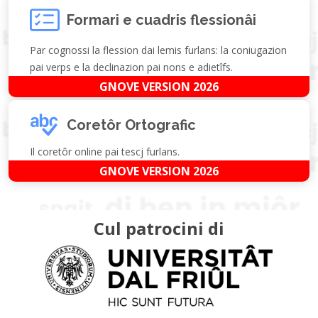
Formari e cuadris flessionâi
Par cognossi la flession dai lemis furlans: la coniugazion
pai verps e la declinazion pai nons e adietîfs.
GNOVE VERSION 2026
Coretôr Ortografic
Il coretôr online pai tescj furlans.
GNOVE VERSION 2026
Cul patrocini di