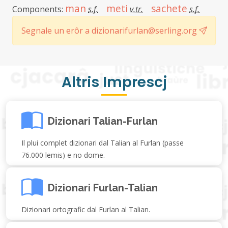
man
meti
sachete
Components:
s.f.
v.tr.
s.f.
Segnale un erôr a dizionarifurlan@serling.org
Altris Imprescj
Dizionari Talian-Furlan
Il plui complet dizionari dal Talian al Furlan (passe
76.000 lemis) e no dome.
Dizionari Furlan-Talian
Dizionari ortografic dal Furlan al Talian.