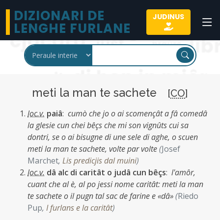
DIZIONARI DE
JUDINUS
LENGHE FURLANE
meti la man te sachete
[
CO
]
loc.v.
paiâ
:
cumò che jo o ai scomençât a fâ comedâ
la glesie cun chei bêçs che mi son vignûts cui sa
dontri, se o ai bisugne di une sele di aghe, o scuen
meti la man te sachete, volte par volte
(
Josef
Marchet
,
Lis predicjis dal muini
)
loc.v.
dâ alc di caritât o judâ cun bêçs
:
l'amôr,
cuant che al è, al po jessi nome caritât: meti la man
te sachete o il pugn tal sac de farine e «dâ»
(
Riedo
Pup
,
I furlans e la caritât
)