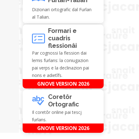
Dizionari ortografic dal Furlan
al Talian.
Formari e
cuadris
flessionâi
Par cognossi la flession dai
lemis furlans: la coniugazion
pai verps e la declinazion pai
nons e adietîfs.
GNOVE VERSION 2026
Coretôr
Ortografic
Il coretôr online pai tescj
furlans.
GNOVE VERSION 2026