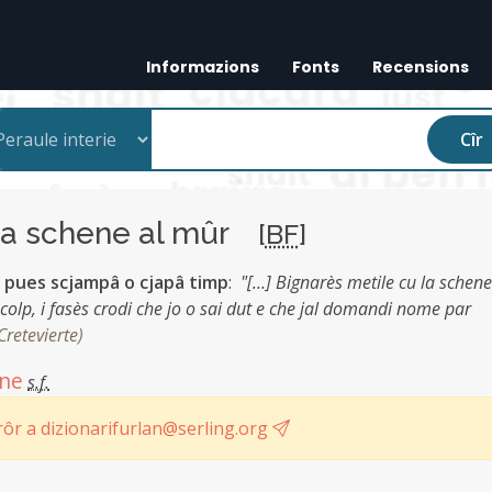
Informazions
Fonts
Recensions
Cîr
la schene al mûr
[
BF
]
si pues scjampâ o cjapâ timp
:
"[…] Bignarès metile cu la schene
colp, i fasès crodi che jo o sai dut e che jal domandi nome par
Cretevierte
)
ne
s.f.
ôr a dizionarifurlan@serling.org