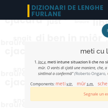
DIZIONARI DE LENGHE
FURLANE
meti cu 
loc.v.
meti intune situazion li che no 
mûr. O varès di cjatâ une maniere, che, a 
sintîmal a confermâ"
(
Roberto Ongaro
,
meti
mûr
sche
Components:
v.tr.
s.m.
Segnale un er