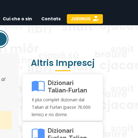
Cui che o sin
Contats
JUDINUS
Altris Imprescj
 al
Dizionari
Talian-Furlan
Il plui complet dizionari dal
Talian al Furlan (passe 76.000
lemis) e no dome.
Dizionari
Furlan-Talian