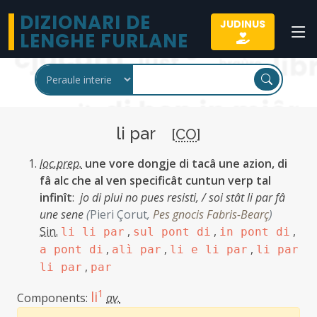
DIZIONARI DE
JUDINUS
LENGHE FURLANE
li par
[
CO
]
loc.prep.
une vore dongje di tacâ une azion, di
fâ alc che al ven specificât cuntun verp tal
infinît
:
jo di plui no pues resisti, / soi stât li par fâ
une sene
(
Pieri Çorut
,
Pes gnocis Fabris-Bearç
)
Sin.
,
,
,
li li par
sul pont di
in pont di
,
,
,
a pont di
alì par
li e li par
li par
,
li par
par
1
li
Components:
av.