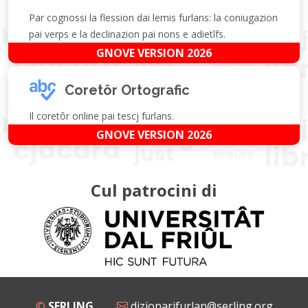
Par cognossi la flession dai lemis furlans: la coniugazion
pai verps e la declinazion pai nons e adietîfs.
GNOVE VERSION 2026
Coretôr Ortografic
Il coretôr online pai tescj furlans.
GNOVE VERSION 2026
Cul patrocini di
©
SERLING
dizionarifurlan@serling.org