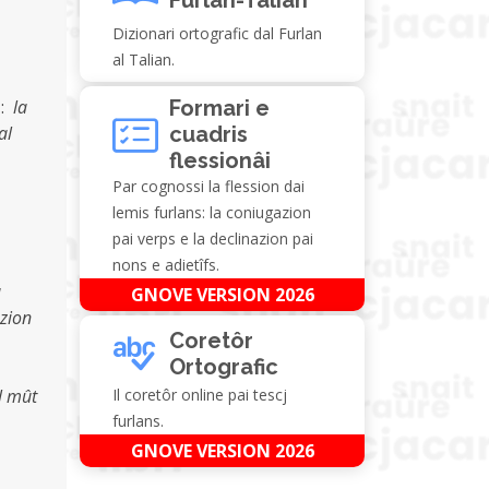
Dizionari ortografic dal Furlan
al Talian.
s
:
la
Formari e
al
cuadris
flessionâi
Par cognossi la flession dai
lemis furlans: la coniugazion
pai verps e la declinazion pai
nons e adietîfs.
a
GNOVE VERSION 2026
zion
Coretôr
Ortografic
ul mût
Il coretôr online pai tescj
furlans.
GNOVE VERSION 2026