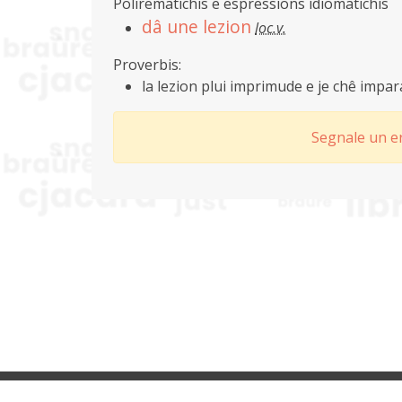
Polirematichis e espressions idiomatichis
dâ une lezion
loc.v.
Proverbis:
la lezion plui imprimude e je chê impar
Segnale un er