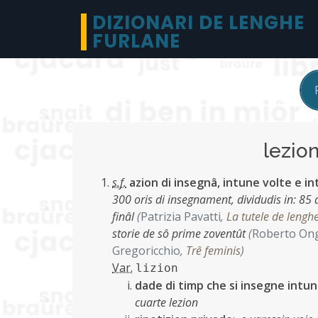
DIZIONARI DE LENGHE
FURLANE
lezio
s.f.
azion di insegnâ, intune volte e in
300 oris di insegnament, dividudis in: 85 di
finâl
(
Patrizia Pavatti
,
La tutele de lengh
storie de sô prime zoventût
(
Roberto On
Gregoricchio
,
Trê feminis
)
Var.
lizion
dade di timp che si insegne intune
cuarte lezion