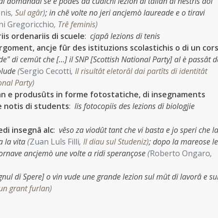
di domandâi se e podès dâ cualchi lezion di talian ai nestris doi
enis
,
Sul agâr
)
;
in chê volte no jeri ancjemò laureade e o tiravi
ni Gregoricchio
,
Trê feminis
)
is ordenariis di scuele
:
cjapâ lezions di tenis
goment, ancje fûr des istituzions scolastichis o di un cor
ade" di cemût che […] il SNP [Scottish National Party] al è passât d
solude
(
Sergio Cecotti
,
Il risultât eletorâl dai partîts di identitât
ional Party
)
 man e produsûts in forme fotostatiche, di insegnaments
e notis di students
:
lis fotocopiis des lezions di biologjie
edi insegnâ alc
:
vêso za viodût tant che vi basta e jo speri che l
 la vita
(
Zuan Luîs Filli
,
Il diau sul Studeniz
)
;
dopo la mareose le
 i tornave ancjemò une volte a ridi sperançose
(
Roberto Ongaro
,
Agnul di Spere] o vin vude une grande lezion sul mût di lavorâ e s
un grant furlan
)