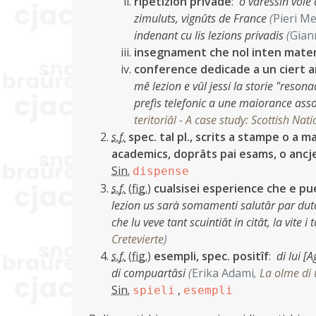
ripetizion privade
:
o varessin voie 
zimuluts, vignûts de France
(
Pieri M
indenant cu lis lezions privadis
(
Gian
insegnament che nol inten materi
conference dedicade a un ciert ar
mê lezion e vûl jessi la storie "reson
prefìs telefonic a une maiorance as
teritoriâl - A case study: Scottish Nat
s.f.
spec. tal pl., scrits a stampe o a
academics, doprâts pai esams, o ancj
Sin.
dispense
s.f.
(
fig.
)
cualsisei esperience che e pu
lezion us sarà somamenti salutâr par duta
che lu veve tant scuintiât in citât, la vite
Cretevierte
)
s.f.
(
fig.
)
esempli, spec. positîf
:
di lui [
di compuartâsi
(
Erika Adami
,
La olme di 
Sin.
,
spieli
esempli