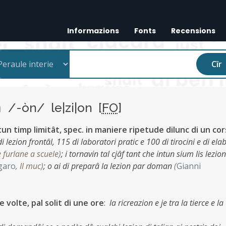
Informazions
Fonts
Recensions
Cîr
n
/-òn/ le|zi|on [
FO
]
tun timp limitât, spec. in maniere ripetude dilunc di un cor
 lezion frontâl, 115 di laboratori pratic e 100 di tirocini e di ela
e furlane a scuele
)
;
i tornavin tal cjâf tant che intun sium lis lezion
garo
,
Il muc
)
;
o ai di preparâ la lezion par doman
(
Gianni
 volte, pal solit di une ore
:
la ricreazion e je tra la tierce e la