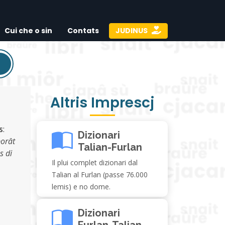
Cui che o sin
Contats
JUDINUS
Altris Imprescj
s
:
Dizionari
borât
Talian-Furlan
s di
Il plui complet dizionari dal
Talian al Furlan (passe 76.000
lemis) e no dome.
Dizionari
Furlan-Talian