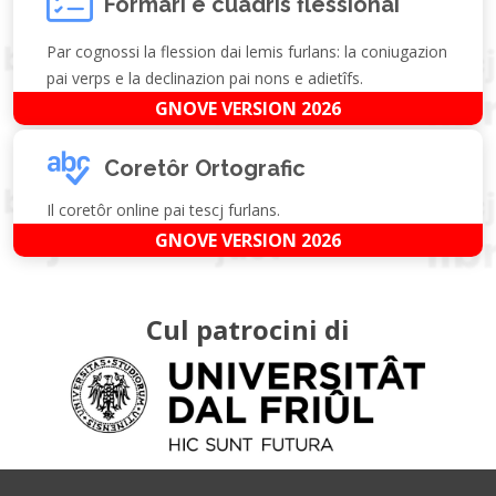
Formari e cuadris flessionâi
Par cognossi la flession dai lemis furlans: la coniugazion
pai verps e la declinazion pai nons e adietîfs.
GNOVE VERSION 2026
Coretôr Ortografic
Il coretôr online pai tescj furlans.
GNOVE VERSION 2026
Cul patrocini di