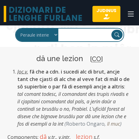
DIZIONARI DE
JUDINUS
LENGHE FURLANE
dâ une lezion
[
CO
]
loc.v.
fâ che a cdn. i sucedi alc di brut, ancje
tant che cjastì di alc che al veve fat di mâl o de
sô supierbie o par fâ di esempli ancje a altris
:
tal comant todesc, il comandant des trupis rivadis e
il cjapitani comandant dal paîs, a jerin daûr a
contindi se brusâlu o no, Prabiel. L'uficiâl forest al
diseve che bignave brusâlu par dâ une lezion che e
fos di esempli a la int
(
Roberto Ongaro
,
Il muc
)
dâ
lezion
Components:
v.tr.
,
v.intr.
s.f.