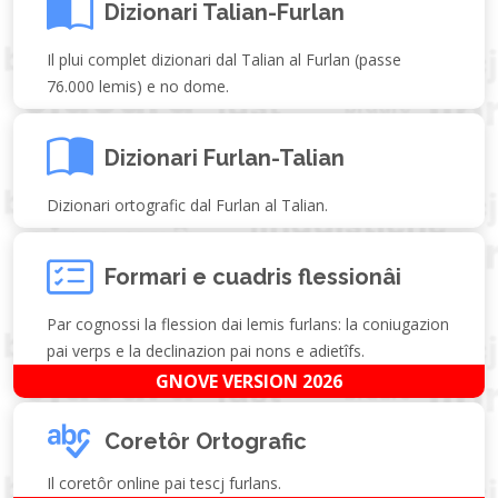
Dizionari Talian-Furlan
Il plui complet dizionari dal Talian al Furlan (passe
76.000 lemis) e no dome.
Dizionari Furlan-Talian
Dizionari ortografic dal Furlan al Talian.
Formari e cuadris flessionâi
Par cognossi la flession dai lemis furlans: la coniugazion
pai verps e la declinazion pai nons e adietîfs.
GNOVE VERSION 2026
Coretôr Ortografic
Il coretôr online pai tescj furlans.