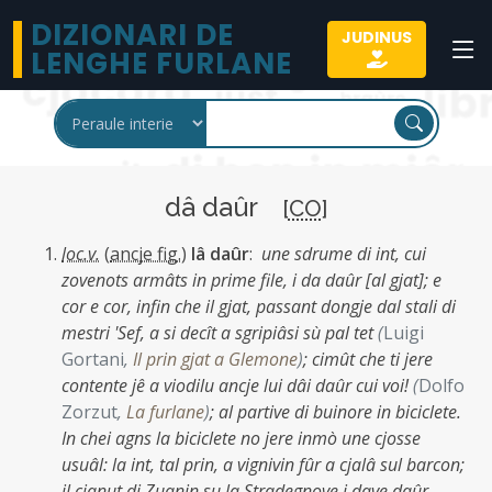
DIZIONARI DE
JUDINUS
LENGHE FURLANE
dâ daûr
[
CO
]
loc.v.
(
ancje fig.
)
lâ daûr
:
une sdrume di int, cui
zovenots armâts in prime file, i da daûr [al gjat]; e
cor e cor, infin che il gjat, passant dongje dal stali di
mestri 'Sef, a si decît a sgripiâsi sù pal tet
(
Luigi
Gortani
,
Il prin gjat a Glemone
)
;
cimût che ti jere
contente jê a viodilu ancje lui dâi daûr cui voi!
(
Dolfo
Zorzut
,
La furlane
)
;
al partive di buinore in biciclete.
In chei agns la biciclete no jere inmò une cjosse
usuâl: la int, tal prin, a vignivin fûr a cjalâ sul barcon;
il cjanut di Zuanin su la Stradegnove i dave daûr,