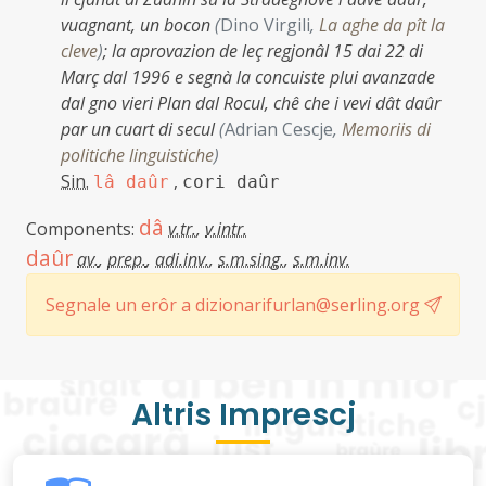
vuagnant, un bocon
(
Dino Virgili
,
La aghe da pît la
cleve
)
;
la aprovazion de leç regjonâl 15 dai 22 di
Març dal 1996 e segnà la concuiste plui avanzade
dal gno vieri Plan dal Rocul, chê che i vevi dât daûr
par un cuart di secul
(
Adrian Cescje
,
Memoriis di
politiche linguistiche
)
Sin.
,
lâ daûr
cori daûr
dâ
Components:
v.tr.
,
v.intr.
daûr
av.
,
prep.
,
adi.inv.
,
s.m.sing.
,
s.m.inv.
Segnale un erôr a dizionarifurlan@serling.org
Altris Imprescj