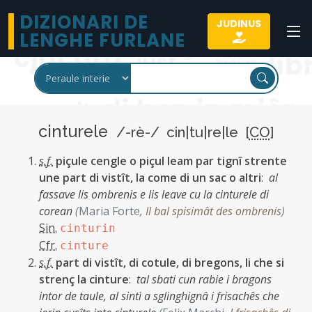
DIZIONARI DE
JUDINUS
LENGHE FURLANE
cinturele
/-rè-/ cin|tu|re|le [
CO
]
s.f.
piçule cengle o piçul leam par tignî strente
une part di vistît, la come di un sac o altri
:
al
fassave lis ombrenis e lis leave cu la cinturele di
corean
(
Maria Forte
,
Il bal spisimât des ombrenis
)
Sin.
cinturin
Cfr.
cinture
s.f.
part di vistît, di cotule, di bregons, li che si
strenç la cinture
:
tal sbati cun rabie i bragons
intor de taule, al sintì a sglinghignâ i frisachês che