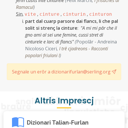
jerin cusîts inte cinturele
(
Felix Marchi
,
I frisachês di
Ramacul
)
Sin.
,
,
,
vite
cinture
cinturin
cinturon
part dal cuarp parsore dai flancs, li che pal
solit si strenç la cinture
:
"A mi mi pâr che il
gno amì al sei une femine, cussì stret di
cinturele e larc di flancs"
(
Popolâr - Andreina
Nicoloso Ciceri
,
I trê cjadreons - Racconti
popolari friulani I
)
Segnale un erôr a dizionarifurlan@serling.org
Altris Imprescj
Dizionari Talian-Furlan