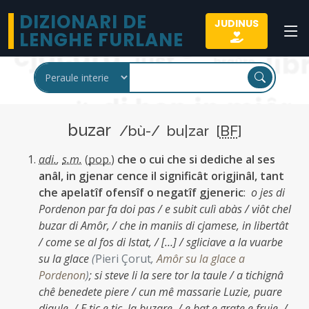
DIZIONARI DE
JUDINUS
LENGHE FURLANE
buzar
/bù-/ bu|zar [
BF
]
adi.
,
s.m.
(
pop.
)
che o cui che si dediche al ses
anâl, in gjenar cence il significât origjinâl, tant
che apelatîf ofensîf o negatîf gjeneric
:
o jes di
Pordenon par fa doi pas / e subit culì abàs / viôt chel
buzar di Amôr, / che in maniis di cjamese, in libertât
/ come se al fos di Istat, / […] / sgliciave a la vuarbe
su la glace
(
Pieri Çorut
,
Amôr su la glace a
Pordenon
)
;
si steve li la sere tor la taule / a tichignâ
chê benedete piere / cun mê massarie Luzie, puare
diaule. / E tic e tic, la buzare, / e bat e grate e fruie, /