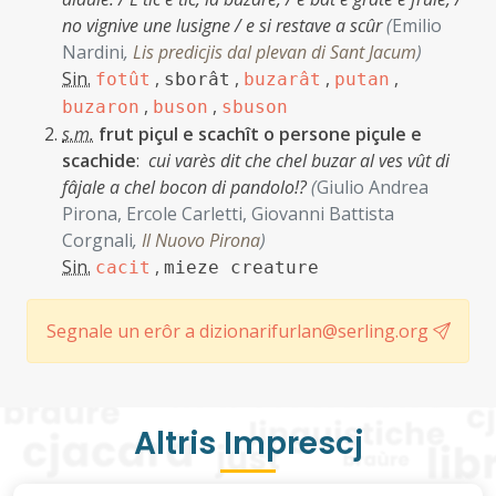
no vignive une lusigne / e si restave a scûr
(
Emilio
Nardini
,
Lis predicjis dal plevan di Sant Jacum
)
Sin.
,
,
,
,
fotût
sborât
buzarât
putan
,
,
buzaron
buson
sbuson
s.m.
frut piçul e scachît o persone piçule e
scachide
:
cui varès dit che chel buzar al ves vût di
fâjale a chel bocon di pandolo!?
(
Giulio Andrea
Pirona, Ercole Carletti, Giovanni Battista
Corgnali
,
Il Nuovo Pirona
)
Sin.
,
cacit
mieze creature
Segnale un erôr a dizionarifurlan@serling.org
Altris Imprescj