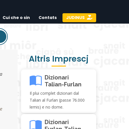
Cui che o sin
Contats
JUDINUS
Altris Imprescj
la
Dizionari
Talian-Furlan
Il plui complet dizionari dal
Talian al Furlan (passe 76.000
lemis) e no dome.
te
Dizionari
Furlan-Talian