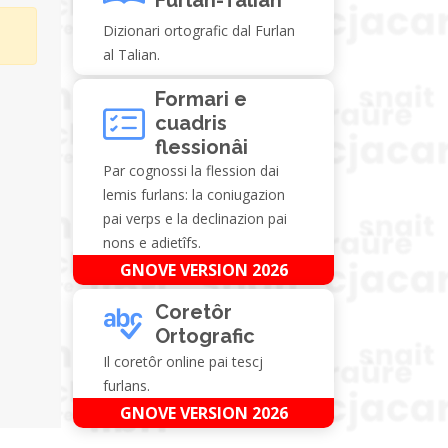
Dizionari ortografic dal Furlan
al Talian.
Formari e
cuadris
flessionâi
Par cognossi la flession dai
lemis furlans: la coniugazion
pai verps e la declinazion pai
nons e adietîfs.
GNOVE VERSION 2026
Coretôr
Ortografic
Il coretôr online pai tescj
furlans.
GNOVE VERSION 2026