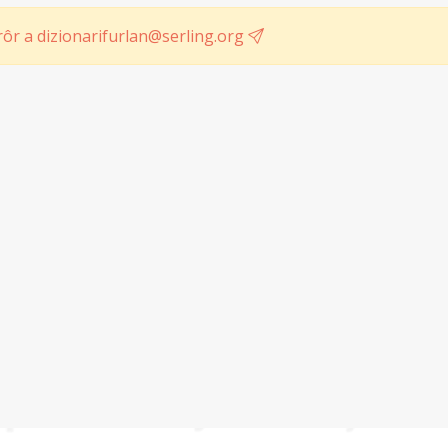
ôr a dizionarifurlan@serling.org