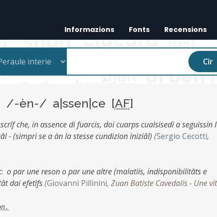
Informazions
Fonts
Recensions
Cîr
e
/-èn-/ a|ssen|ce [
AF
]
rescrîf che, in assence di fuarcis, doi cuarps cualsisedi a seguissin 
vuâl - (simpri se a àn la stesse cundizion iniziâl)
(
Sergio Cecotti
,
t
:
o par une reson o par une altre (malatiis, indisponibilitâts e
ât dai efetîfs
(
Giovanni Pillinini
,
Zuan Batiste Cavedalis - Une vi
on.