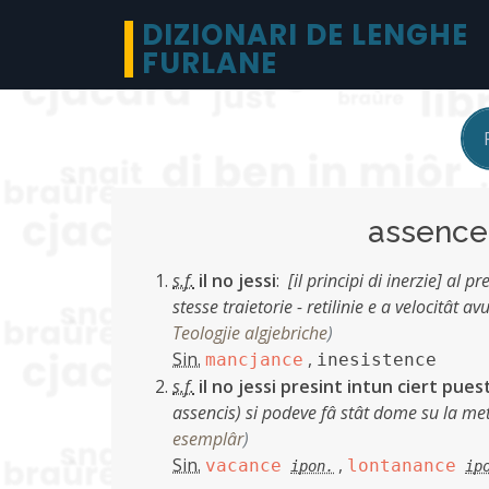
DIZIONARI DE LENGHE
FURLANE
assenc
s.f.
il no jessi
:
[il principi di inerzie] al p
stesse traietorie - retilinie e a velocitât a
Teologjie algjebriche
)
Sin.
,
mancjance
inesistence
s.f.
il no jessi presint intun ciert pues
assencis) si podeve fâ stât dome su la met
esemplâr
)
Sin.
,
vacance
lontanance
ipon.
ip