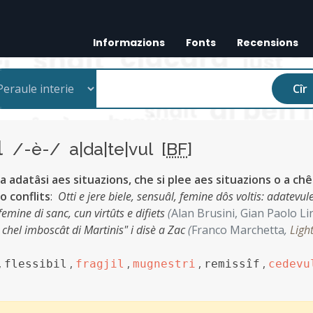
Informazions
Fonts
Recensions
Cîr
ul
/-è-/ a|da|te|vul [
BF
]
 a adatâsi aes situazions, che si plee aes situazions o a chê
o conflits
:
Otti e jere biele, sensuâl, femine dôs voltis: adatevule
emine di sanc, cun virtûts e difiets
(
Alan Brusini, Gian Paolo Li
 chel imboscât di Martinis" i disè a Zac
(
Franco Marchetta
,
Ligh
,
,
,
,
,
flessibil
fragjil
mugnestri
remissîf
cedevu