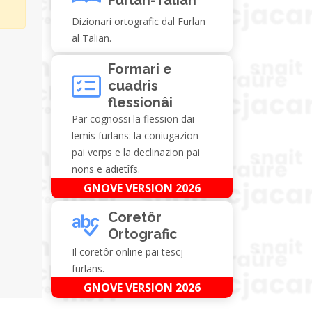
Dizionari ortografic dal Furlan
al Talian.
Formari e
cuadris
flessionâi
Par cognossi la flession dai
lemis furlans: la coniugazion
pai verps e la declinazion pai
nons e adietîfs.
GNOVE VERSION 2026
Coretôr
Ortografic
Il coretôr online pai tescj
furlans.
GNOVE VERSION 2026