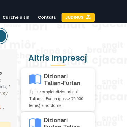
Cui che o sin
Contats
JUDINUS
Altris Imprescj
s
Dizionari
,
Talian-Furlan
nda
,
I
Il plui complet dizionari dal
t my
Talian al Furlan (passe 76.000
lemis) e no dome.
,
l
Dizionari
Furlan-Talian