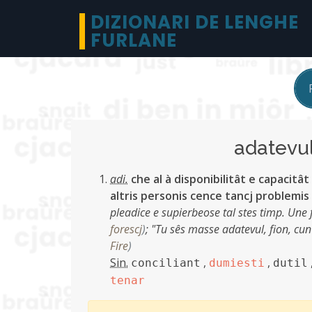
DIZIONARI DE LENGHE
FURLANE
adatev
adi.
che al à disponibilitât e capacitât
altris personis cence tancj problemis 
pleadice e supierbeose tal stes timp. Une f
forescj
)
;
"Tu sês masse adatevul, fion, cun
Fire
)
Sin.
,
,
conciliant
dumiesti
dutil
tenar