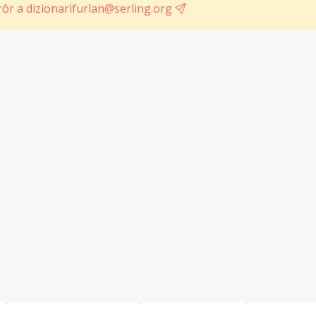
ôr a dizionarifurlan@serling.org