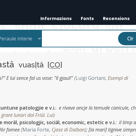
Informazions
Fonts
Recensions
Cîr
astâ
vuas|tâ [
CO
]
n?" E lui sence fal us vose: "Il gjaul!"
(
Luigi Gortani
,
Esempi di
cuntune patologjie e v.i.
:
e rivave ancje la temude canicule, ch
l grant lunari dal Friûl. Lui
)
te morâl, psicologjic, sociâl, economic, estetic e v.i.
:
il timp a
 lôr famee
(
Maria Forte
,
Cjase di Dalban
)
;
[la mari] tignive simpri