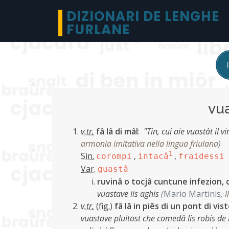
DIZIONARI DE LENGHE
FURLANE
vu
v.tr.
fâ lâ di mâl
:
"Tin, cui aie vuastât il vi
armonia imitativa nella lingua friulana
)
Sin.
,
1
,
corompi
intacâ
fraidessi
Var.
guastâ
ruvinâ o tocjâ cuntune infezion, 
vuastave lis aghis
(
Mario Martinis
,
I
v.tr.
(
fig.
)
fâ lâ in piês di un pont di vis
vuastave pluitost che comedâ lis robis de