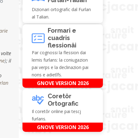
no
Dizionari ortografic dal Furlan
al Talian.
Formari e
arie
cuadris
flessionâi
Par cognossi la flession dai
 volte
lemis furlans: la coniugazion
ine
)
;
il
pai verps e la declinazion pai
nons e adietîfs.
o
urlan
GNOVE VERSION 2026
Coretôr
Ortografic
Il coretôr online pai tescj
furlans.
GNOVE VERSION 2026