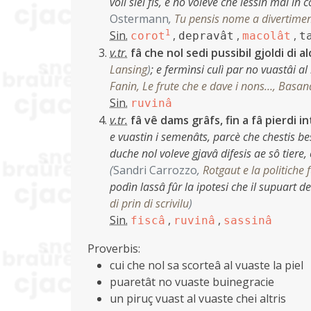
voli siei fîs, e no voleve che lessin mai i
Ostermann
,
Tu pensis nome a divertimen
Sin.
1
,
,
,
corot
depravât
macolât
t
v.tr.
fâ che nol sedi pussibil gjoldi di al
Lansing
)
;
e fermìnsi culì par no vuastâi al 
Fanin, Le frute che e dave i nons…, Basan
Sin.
ruvinâ
v.tr.
fâ vê dams grâfs, fin a fâ pierdi in
e vuastin i semenâts, parcè che chestis bes
duche nol voleve gjavâ difesis ae sô tiere,
(
Sandri Carrozzo
,
Rotgaut e la politiche
podìn lassâ fûr la ipotesi che il supuart de
di prin di scrivilu
)
Sin.
,
,
fiscâ
ruvinâ
sassinâ
Proverbis:
cui che nol sa scorteâ al vuaste la piel
puaretât no vuaste buinegracie
un piruç vuast al vuaste chei altris