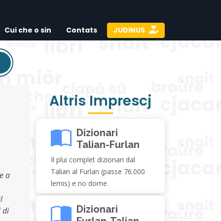
Cui che o sin
Contats
JUDINUS
Altris Imprescj
Dizionari
Talian-Furlan
Il plui complet dizionari dal
Talian al Furlan (passe 76.000
e a
lemis) e no dome.
l
Dizionari
 di
Furlan-Talian