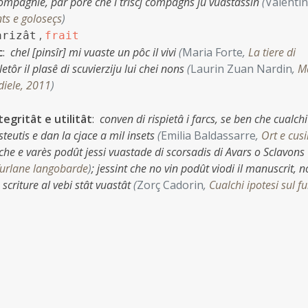
n compagnie, par pôre che i triscj compagns ju vuastassin
(
Valenti
ts e goloseçs
)
,
arizât
frait
c
:
chel [pinsîr] mi vuaste un pôc il vivi
(
Maria Forte
,
La tiere di
letôr il plasê di scuvierziju lui chei nons
(
Laurin Zuan Nardin
,
M
diele, 2011
)
tegritât e utilitât
:
conven di rispietâ i farcs, se ben che cualchi
teutis e dan la cjace a mil insets
(
Emilia Baldassarre
,
Ort e cus
 che e varès podût jessi vuastade di scorsadis di Avars o Sclavons
 furlane langobarde
)
;
jessint che no vin podût viodi il manuscrit, n
 scriture al vebi stât vuastât
(
Zorç Cadorin
,
Cualchi ipotesi sul f