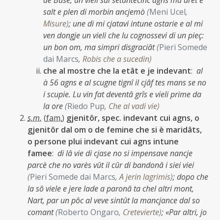
de Buse, un vieli sui setantecinc agns ma dret e
salt e plen di morbin ancjemò
(
Meni Ucel
,
Misure
)
;
une dì mi cjatavi intune ostarie e al mi
ven dongje un vieli che lu cognossevi di un pieç:
un bon om, ma simpri disgraciât
(
Pieri Somede
dai Marcs
,
Robis che a sucedin
)
che al mostre che la etât e je indevant
:
al
à 56 agns e al scugne tignî il cjâf tes mans se no
i scupie. Lu vin fat deventâ grîs e vieli prime da
la ore
(
Riedo Pup
,
Che al vadi vie
)
s.m.
(
fam.
)
gjenitôr, spec. indevant cui agns, o
gjenitôr dal om o de femine che si è maridâts,
o persone plui indevant cui agns intune
famee
:
di lâ vie di cjase no si impensave nancje
parcè che no varès vût il cûr di bandonâ i siei viei
(
Pieri Somede dai Marcs
,
A jerin lagrimis
)
;
dopo che
la sô viele e jere lade a paronâ ta chel altri mont,
Nart, par un pôc al veve sintût la mancjance dal so
comant
(
Roberto Ongaro
,
Cretevierte
)
;
«Par altri, jo