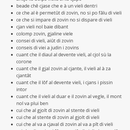
beade chê cjase che e à un vieli dentri
ce che al è permetût di zovin, no si po fâlu di vieli
ce che si impare di zovin no si dispare di vieli
cjan vieli nol baie dibant
colomp zovin, gjaline viele
consei di vieli, aiût di zovin
conseis di viei a judin i zovins
cuant che il diaul al devente vieli, al cjol sù la
corone
cuant che il gjal zovin al cjante, il vieli al à za
cjantât
cuant che il lôf al devente vieli, i cjans i pissin
intor
cuant che il vieli al duar e il zovin al vegle, il mont
nol va plui ben
cui che al gjolt di zovin al stente di vieli
cui che al stente di zovin al gjolt di vieli
cui che al va a cjaval di zovin al va a pît di vieli