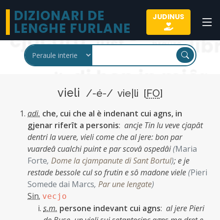
DIZIONARI DE
JUDINUS
LENGHE FURLANE
vieli
/-é-/ vie|li [
FO
]
adi.
che, cui che al è indenant cui agns, in
gjenar riferît a personis
:
ancje Tin lu veve cjapât
dentri la vuere, vieli come che al jere: bon par
vuardeâ cualchi puint e par scovâ ospedâi
(
Maria
Forte
,
Dome la cjampanute di Sant Bortul
)
;
e je
restade bessole cul so frutin e sô madone viele
(
Pieri
Somede dai Marcs
,
Par une lengate
)
Sin.
vecjo
s.m.
persone indevant cui agns
:
al jere Pieri