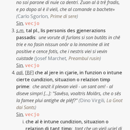
no soi parone di nuie ca dentri. Zuan al à trê fradis,
e po dopo al è il vieli, che al comande a bachete»
(
Carlo Sgorlon
,
Prime di sere
)
Sin.
vecjo
s.m.
tal pl., lis personis des gjenerazions
passadis
:
une vorute di furlans si son butâts in chê
trie e no fasin nissun onôr a la innomine di int
positive e cence fotis, che i nestris viei si vevin
cuistade
(
Josef Marchet
,
Preambul rusin
)
Sin.
vecjo
adi.
[
BF
]
che al jere in cjarie, in funzion o intune
cierte cundizion, situazion o relazion timp
prime
:
che anzit il plevan vieli - un sant om! - al
diseve simpri […]: "Savêso, voaltris Molârs, che o sês
la famee plui antighe de plêf?"
(
Dino Virgili
,
La Gnot
dai Sants
)
Sin.
vecjo
che al è intune cundizion, situazion o
relazion di tant timp
:
tant che un vieli uciel di