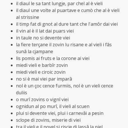
il diaul le sa tant lungje, par chel al è vieli
il diaul une volte al puartave e cumò che al è vieli
al strissine
il timp fat di gnot al dure tant che l'amôr dai viei
il vin al è il lat dai puars viei
in taule no si devente viei
la fiere terçane il zovin lu risane e al vieli i fâs
sunâ la cjampane
lis pomis ai fruts e la corone ai viei
miedi vieli e barbîr zovin
miedi vieli e ciroic zovin
no si è mai viei par imparâ
nol è un çoc cence furmiis, nol è un vieli cence
duliis
o murî zovins o vignî viei
ognidun al po murî, il vieli al scuen
plui si devente viei, plui i carnevâi a pesin
sclope di zovins, miserie di viei
tra il vieli e il novel si riscje di lassâ la piel