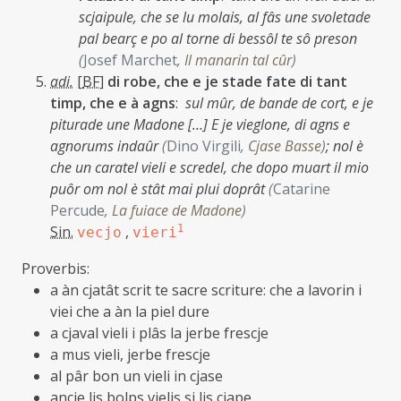
scjaipule, che se lu molais, al fâs une svoletade
pal bearç e po al torne di bessôl te sô preson
(
Josef Marchet
,
Il manarin tal cûr
)
adi.
[
BF
]
di robe, che e je stade fate di tant
timp, che e à agns
:
sul mûr, de bande de cort, e je
piturade une Madone […] E je vieglone, di agns e
agnorums indaûr
(
Dino Virgili
,
Cjase Basse
)
;
nol è
che un caratel vieli e scredel, che dopo muart il mio
puôr om nol è stât mai plui doprât
(
Catarine
Percude
,
La fuiace de Madone
)
Sin.
,
1
vecjo
vieri
Proverbis:
a àn cjatât scrit te sacre scriture: che a lavorin i
viei che a àn la piel dure
a cjaval vieli i plâs la jerbe frescje
a mus vieli, jerbe frescje
al pâr bon un vieli in cjase
ancje lis bolps vielis si lis cjape