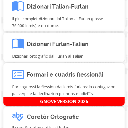
Dizionari Talian-Furlan
Il plui complet dizionari dal Talian al Furlan (passe
76.000 lemis) e no dome.
Dizionari Furlan-Talian
Dizionari ortografic dal Furlan al Talian.
Formari e cuadris flessionâi
Par cognossi la flession dai lemis furlans: la coniugazion
pai verps e la declinazion pai nons e adietîfs.
GNOVE VERSION 2026
Coretôr Ortografic
Il coretôr online pai tescj furlans.