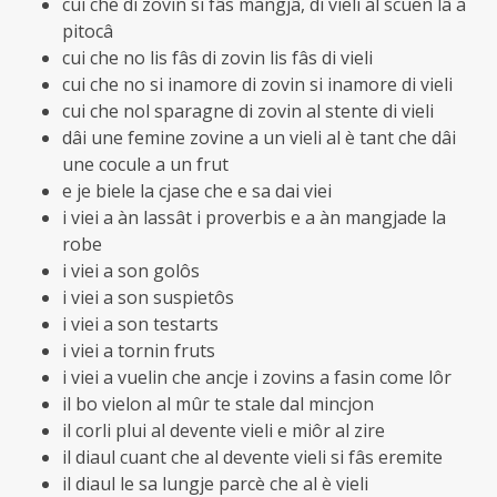
cui che di zovin si fâs mangjâ, di vieli al scuen lâ a
pitocâ
cui che no lis fâs di zovin lis fâs di vieli
cui che no si inamore di zovin si inamore di vieli
cui che nol sparagne di zovin al stente di vieli
dâi une femine zovine a un vieli al è tant che dâi
une cocule a un frut
e je biele la cjase che e sa dai viei
i viei a àn lassât i proverbis e a àn mangjade la
robe
i viei a son golôs
i viei a son suspietôs
i viei a son testarts
i viei a tornin fruts
i viei a vuelin che ancje i zovins a fasin come lôr
il bo vielon al mûr te stale dal mincjon
il corli plui al devente vieli e miôr al zire
il diaul cuant che al devente vieli si fâs eremite
il diaul le sa lungje parcè che al è vieli