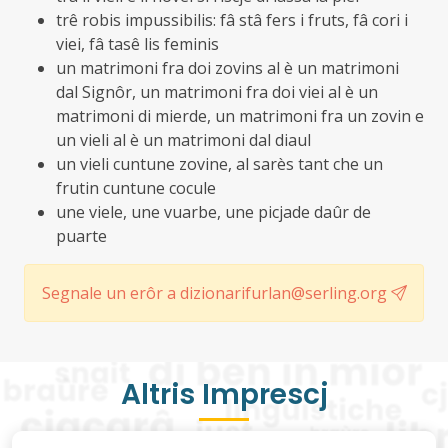
trê robis impussibilis: fâ stâ fers i fruts, fâ cori i
viei, fâ tasê lis feminis
un matrimoni fra doi zovins al è un matrimoni
dal Signôr, un matrimoni fra doi viei al è un
matrimoni di mierde, un matrimoni fra un zovin e
un vieli al è un matrimoni dal diaul
un vieli cuntune zovine, al sarès tant che un
frutin cuntune cocule
une viele, une vuarbe, une picjade daûr de
puarte
Segnale un erôr a dizionarifurlan@serling.org
Altris Imprescj