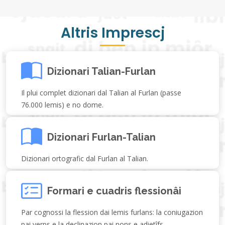
Altris Imprescj
Dizionari Talian-Furlan
Il plui complet dizionari dal Talian al Furlan (passe
76.000 lemis) e no dome.
Dizionari Furlan-Talian
Dizionari ortografic dal Furlan al Talian.
Formari e cuadris flessionâi
Par cognossi la flession dai lemis furlans: la coniugazion
pai verps e la declinazion pai nons e adietîfs.