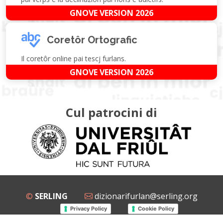
GNOVE VERSION 2026
Coretôr Ortografic
Il coretôr online pai tescj furlans.
GNOVE VERSION 2026
Cul patrocini di
©
SERLING
dizionarifurlan@serling.org
Privacy Policy
Cookie Policy
Grup Facebook
Gnovis Dizionari