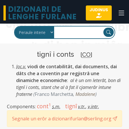
DIZIONARI DE
JUDINUS
LENGHE FURLANE
tignî i conts
[
CO
]
loc.v.
viodi de contabilitât, dai documents, dai
dâts che a coventin par regjistrâ une
dinamiche economiche
:
al è un om leterât, bon di
tignî i conts, stant che al à fat il cjamerâr intune
fraterne
(
Franco Marchetta
,
Madalene
)
1
cont
tignî
Components:
s.m.
v.tr.
,
v.intr.
Segnale un erôr a dizionarifurlan@serling.org