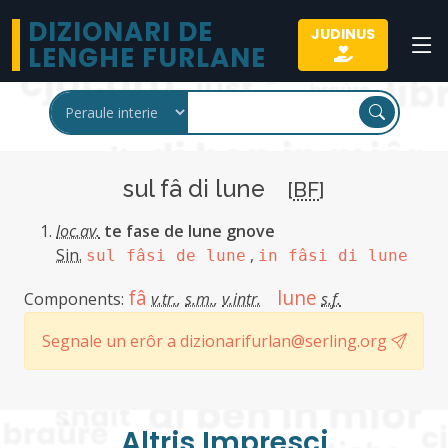
DIZIONARI DE
JUDINUS
LENGHE FURLANE
sul fâ di lune
[
BF
]
loc.av.
te fase de lune gnove
Sin.
,
sul fâsi de lune
in fâsi di lune
fâ
lune
Components:
v.tr.
,
s.m.
,
v.intr.
s.f.
Segnale un erôr a dizionarifurlan@serling.org
Altris Imprescj