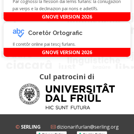
Par cognossi la flession dai lemis furlans: la coniugazion
pai verps e la declinazion pai nons e adietîfs.
GNOVE VERSION 2026
Coretôr Ortografic
Il coretôr online pai tescj furlans.
GNOVE VERSION 2026
Cul patrocini di
©
SERLING
dizionarifurlan@serling.org