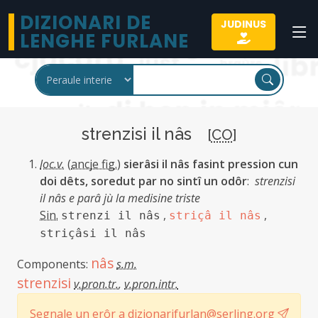
DIZIONARI DE
JUDINUS
LENGHE FURLANE
strenzisi il nâs
[
CO
]
loc.v.
(
ancje fig.
)
sierâsi il nâs fasint pression cun
doi dêts, soredut par no sintî un odôr
:
strenzisi
il nâs e parâ jù la medisine triste
Sin.
,
,
strenzi il nâs
striçâ il nâs
striçâsi il nâs
nâs
Components:
s.m.
strenzisi
v.pron.tr.
,
v.pron.intr.
Segnale un erôr a dizionarifurlan@serling.org