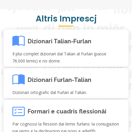
Altris Imprescj
Dizionari Talian-Furlan
Il plui complet dizionari dal Talian al Furlan (passe
76.000 lemis) e no dome.
Dizionari Furlan-Talian
Dizionari ortografic dal Furlan al Talian.
Formari e cuadris flessionâi
Par cognossi la flession dai lemis furlans: la coniugazion
pai verps e la declinazion pai nons e adietîfs.