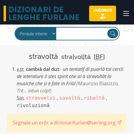
DIZIONARI DE
JUDINUS
LENGHE FURLANE
stravoltâ
stra|vol|tâ [
BF
]
v.tr.
cambiâ dal dut
:
un tentatîf di puartâ tal cercli
de leterature il stes spirit che al à stravoltât la
musiche che si è fate in Friûl
(
Maurizio Biasizzo
,
Trê… intun colp!
)
Sin.
,
,
,
stravuelzi
savoltâ
ribaltâ
rivoluzionâ
Segnale un erôr a dizionarifurlan@serling.org