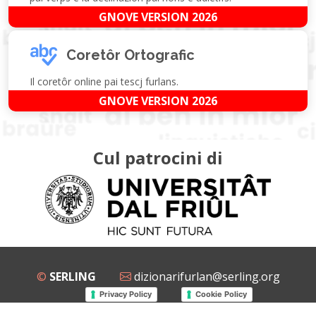
GNOVE VERSION 2026
Coretôr Ortografic
Il coretôr online pai tescj furlans.
GNOVE VERSION 2026
Cul patrocini di
©
SERLING
dizionarifurlan@serling.org
Privacy Policy
Cookie Policy
Grup Facebook
Gnovis Dizionari