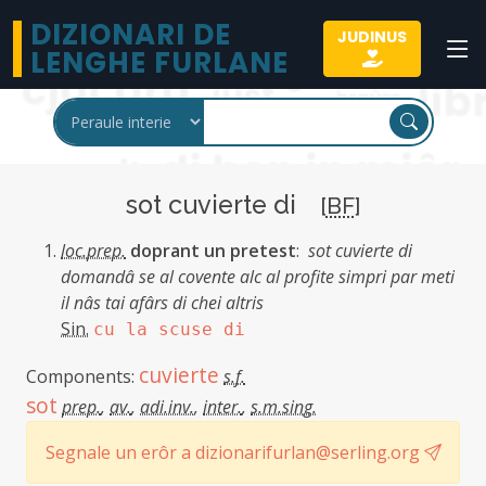
DIZIONARI DE
JUDINUS
LENGHE FURLANE
sot cuvierte di
[
BF
]
loc.prep.
doprant un pretest
:
sot cuvierte di
domandâ se al covente alc al profite simpri par meti
il nâs tai afârs di chei altris
Sin.
cu la scuse di
cuvierte
Components:
s.f.
sot
prep.
,
av.
,
adi.inv.
,
inter.
,
s.m.sing.
Segnale un erôr a dizionarifurlan@serling.org