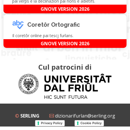
pai verps e la declinazion pai nons e adietîfs.
GNOVE VERSION 2026
Coretôr Ortografic
Il coretôr online pai tescj furlans.
GNOVE VERSION 2026
Cul patrocini di
©
SERLING
dizionarifurlan@serling.org
Privacy Policy
Cookie Policy
Grup Facebook
Gnovis Dizionari